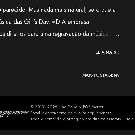
o parecido. Mas nada mais natural, se o que a
sica das Girl's Day. =D A empresa
os direitos para uma regravação da música.
 Eu mesmo achei muito, mas muito estranho a
LEIA MAIS »
quando vem comparações, a maioria delas são
fazia sentido. E lógico, se tratando de uma
MAIS POSTAGENS
go a ver com o original, não é uma versão :P Ou
s não vão rolar e tudo continua como já está.
 E também não foi plágio, só para constar.
© 2013–2026 Não Deixe o JPOP Morrer
Portal independente de cultura pop japonesa.
Todo o conteúdo é protegido por direitos autorais. Cite a 