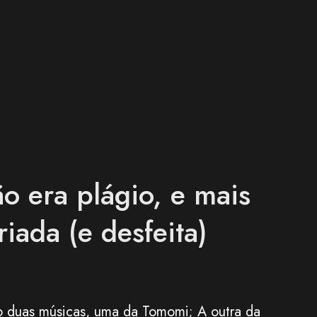
ões dá... 290 milhões e 239 mil reais (cotação
os somando dá quase 600 milhões de reais.
hinki, boyband coreana que tem um grande
o era plágio, e mais
iada (e desfeita)
 duas músicas, uma da Tomomi; A outra da