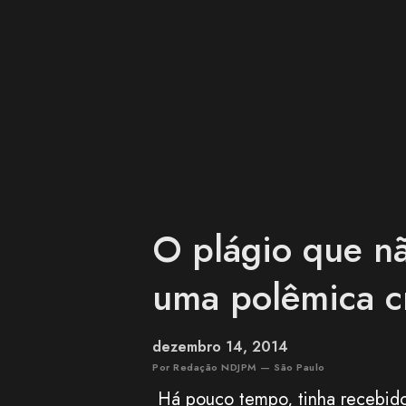
pro Arashi. 13 bilhões e 75 milh
de hoje). Pro AKB. Os dois junt
SIM. Importante falar do Tohos
destaq...
O plágio que nã
uma polêmica cr
dezembro 14, 2014
Por Redação NDJPM — São Paulo
Há pouco tempo, tinha recebido