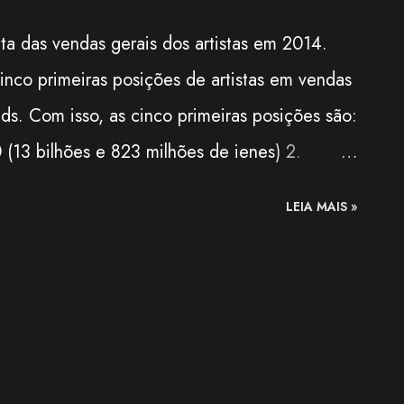
ta das vendas gerais dos artistas em 2014.
cinco primeiras posições de artistas em vendas
ds. Com isso, as cinco primeiras posições são:
(13 bilhões e 823 milhões de ienes) 2.
 bilhões e 75 milhões de ienes) 3. Kanjani8,
LEIA MAIS »
e 862 milhões de ienes) 4. Kis-My-Ft2, com
 milhões de ienes) 5. Tohoshinki, com
1 milhões de ienes) Basta colocarmos o valor
enes para reais, e... 13 bilhões e 823
e 307 milhões de reais (cotação de hoje). Só