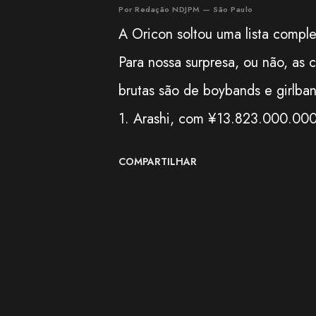
Por Redação NDJPM — São Paulo
A Oricon soltou uma lista comple
Para nossa surpresa, ou não, as 
brutas são de boybands e girlban
1. Arashi, com ¥13.823.000.000 
AKB48, com ¥13.075.000.000 (13
COMPARTILHAR
com ¥5.862.000.000 (5 bilhões 
¥5.258.000.000 (5 bilhões e 258
¥3.691.000.000 (3 bilhões e 69
no Google para convertermos de i
milhões dá... 306 milhões, quas