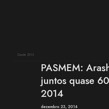
n
s
Desde 2013
PASMEM: Arash
juntos quase 60
2014
dezembro 23, 2014