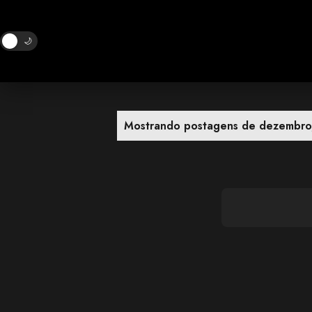
🌙
P
Mostrando postagens de dezembro
o
s
t
a
g
e