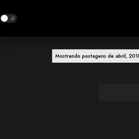
🌙
P
Mostrando postagens de abril, 201
o
s
t
a
g
e