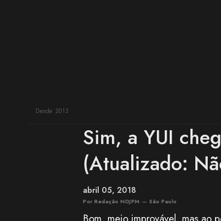
n
s
Desde 2013
Sim, a YUI cheg
(Atualizado: Nã
abril 05, 2018
Por Redação NDJPM — São Paulo
Bom, meio improvável, mas ao pe