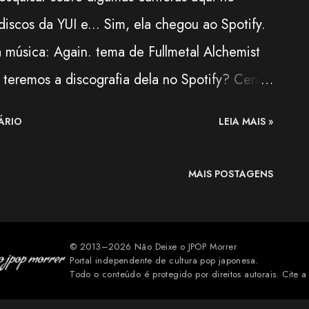
discos da YUI e... Sim, ela chegou ao Spotify.
úsica: Again. tema de Fullmetal Alchemist
teremos a discografia dela no Spotify? Cenas
mo sempre digo, é um bom sinal. Como podem
ÁRIO
LEIA MAIS »
disponível. Infelizmente, já que é uma ótima
r via Spotify. Caso semelhante ocorre com a
MAIS POSTAGENS
onibilizando (para nossa tristeza) seus
ANDAL
© 2013–2026 Não Deixe o JPOP Morrer
Portal independente de cultura pop japonesa.
Todo o conteúdo é protegido por direitos autorais. Cite a 