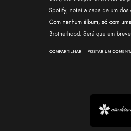
Spotify, notei a capa de um dos 
Com nenhum álbum, só com uma m
Brotherhood. Será que em breve 
dos próximos capítulos. Mas co
COMPARTILHAR
POSTAR UM COMENT
perceber, a faixa não está mais 
cantora e adoraria poder escuta
SCANDAL, que não está mais disp
álbuns. =( #VoltaYUI #VoltaSC