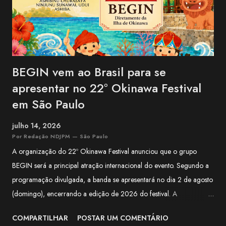
BEGIN vem ao Brasil para se
apresentar no 22º Okinawa Festival
em São Paulo
julho 14, 2026
Por Redação NDJPM — São Paulo
A organização do 22º Okinawa Festival anunciou que o grupo
BEGIN será a principal atração internacional do evento. Segundo a
programação divulgada, a banda se apresentará no dia 2 de agosto
(domingo), encerrando a edição de 2026 do festival. A
apresentação integra a programação especial preparada para
COMPARTILHAR
POSTAR UM COMENTÁRIO
celebrar os 100 anos da Associação Okinawa Kenjin do Brasil