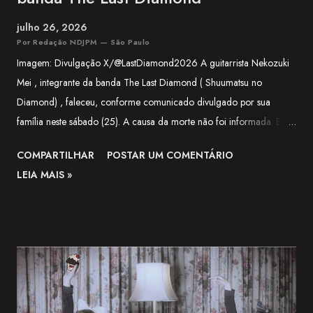
julho 26, 2026
Por Redação NDJPM — São Paulo
Imagem: Divulgação X/@LastDiamond2026 A guitarrista Nekozuki
Mei , integrante da banda The Last Diamond ( Shuumatsu no
Diamond) , faleceu, conforme comunicado divulgado por sua
família neste sábado (25). A causa da morte não foi informada. Em
nota, a família agradeceu o apoio recebido pela artista ao longo de
COMPARTILHAR
POSTAR UM COMENTÁRIO
sua trajetória e lamentou a forma repentina como a notícia foi
LEIA MAIS »
comunicada. O funeral será realizado apenas com a presença de
familiares próximos. "Agradecemos, do fundo do coração, a todos
que apoiaram Nekozuki Mei ao longo de sua trajetória." —
comunicado da família. The Next-Generation Girls Band Shining
Across the World. pic.twitter.com/3VWEpd2juI — 終末のダイヤモ
ンド (@LastDiamond2026) July 6, 2026 Nekozuki Mei era ex-
farmacêutica e construiu sua carreira como guitarrista, participando