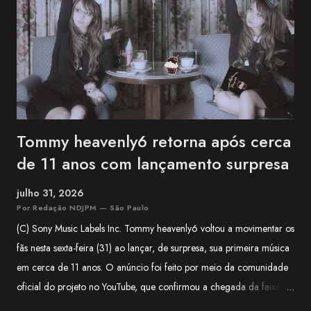
como musicista de apoio em projetos da franquia BanG Dream! ,
série multimídia que reúne anime, jogos e bandas, além de atuar na
1MYB , banda oficial da franquia Kantai Collection (KanCo...
Tommy heavenly6 retorna após cerca
de 11 anos com lançamento surpresa
julho 31, 2026
Por Redação NDJPM — São Paulo
(C) Sony Music Labels Inc. Tommy heavenly6 voltou a movimentar os
fãs nesta sexta-feira (31) ao lançar, de surpresa, sua primeira música
em cerca de 11 anos. O anúncio foi feito por meio da comunidade
oficial do projeto no YouTube, que confirmou a chegada da faixa às
plataformas digitais e classificou o lançamento como uma surpresa