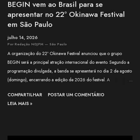
BEGIN vem ao Brasil para se
apresentar no 22º Okinawa Festival
em São Paulo
julho 14, 2026
Por Redação NDJPM — São Paulo
A organização do 22º Okinawa Festival anunciou que o grupo
BEGIN será a principal atração internacional do evento. Segundo a
programação divulgada, a banda se apresentará no dia 2 de agosto
(domingo), encerrando a edição de 2026 do festival. A
apresentação integra a programação especial preparada para
COMPARTILHAR
POSTAR UM COMENTÁRIO
celebrar os 100 anos da Associação Okinawa Kenjin do Brasil
LEIA MAIS »
(AOKB) , fundada em 22 de agosto de 1926 . Além do centenário
da AOKB, a edição deste ano também marca os 70 anos da
Associação Okinawa de Vila Carrão (AOVC). Formado em 1988
na cidade de Ishigaki, na província de Okinawa, o BEGIN é um dos