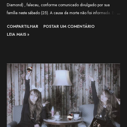
Diamond) , faleceu, conforme comunicado divulgado por sua
família neste sábado (25). A causa da morte não foi informada. Em
nota, a família agradeceu o apoio recebido pela artista ao longo de
COMPARTILHAR
POSTAR UM COMENTÁRIO
sua trajetória e lamentou a forma repentina como a notícia foi
LEIA MAIS »
comunicada. O funeral será realizado apenas com a presença de
familiares próximos. "Agradecemos, do fundo do coração, a todos
que apoiaram Nekozuki Mei ao longo de sua trajetória." —
comunicado da família. The Next-Generation Girls Band Shining
Across the World. pic.twitter.com/3VWEpd2juI — 終末のダイヤモ
ンド (@LastDiamond2026) July 6, 2026 Nekozuki Mei era ex-
farmacêutica e construiu sua carreira como guitarrista, participando
como musicista de apoio em projetos da franquia BanG Dream! ,
série multimídia que reúne anime, jogos e bandas, além de atuar na
1MYB , banda oficial da franquia Kantai Collection (KanCo...