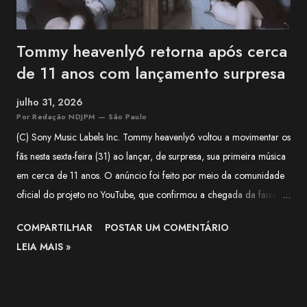
Tommy heavenly6 retorna após cerca
de 11 anos com lançamento surpresa
julho 31, 2026
Por Redação NDJPM — São Paulo
(C) Sony Music Labels Inc. Tommy heavenly6 voltou a movimentar os
fãs nesta sexta-feira (31) ao lançar, de surpresa, sua primeira música
em cerca de 11 anos. O anúncio foi feito por meio da comunidade
oficial do projeto no YouTube, que confirmou a chegada da faixa às
plataformas digitais e classificou o lançamento como uma surpresa
COMPARTILHAR
POSTAR UM COMENTÁRIO
para quem aguardava novidades da artista há mais de uma década.
LEIA MAIS »
Segundo o comunicado, a música é uma versão de Halloween de
"LIVING DEAD DINER GIRLS" , lançada originalmente em 2015. A
publicação destaca que a nova versão mantém a identidade