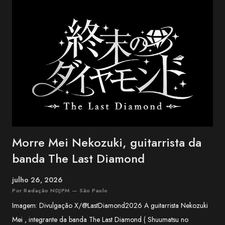
grupos mais conhecidos da música okinawana contemporânea. O
trio conquistou reconhecimento nacional no Japão ao combinar
influências da música tradicional de Okinawa com folk, blues e pop.
Entre os maiores sucessos do BEGIN estão "Shimanchu nu Takara",
"Nada Sousou", "Koishikute", "Egao no Manma" e "Umi no Koe" ,
canções que atravessaram ge...
Morre Mei Nekozuki, guitarrista da
banda The Last Diamond
julho 26, 2026
Por Redação NDJPM — São Paulo
Imagem: Divulgação X/@LastDiamond2026 A guitarrista Nekozuki
Mei , integrante da banda The Last Diamond ( Shuumatsu no