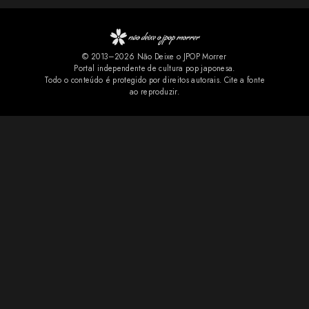
característica de Tommy heavenly6, combinando elementos de
Halloween, estética gótica, rock e cultura pop, marcas registradas
do projeto solo de Tomoko Kawase. A novidade rapidamente
© 2013–2026 Não Deixe o JPOP Morrer
repercutiu entre os fãs. Nos comentários do YouTube, muitos
Portal independente de cultura pop japonesa.
comemoraram a chegada da faixa aos serviços de streaming e
Todo o conteúdo é protegido por direitos autorais. Cite a fonte
ao reproduzir.
pediram que outras músicas relacionadas ao projeto também sejam
disponibilizadas oficialmente. Também não f...