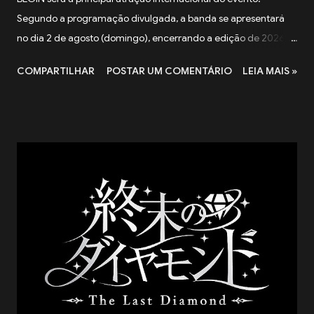
Segundo a programação divulgada, a banda se apresentará
no dia 2 de agosto (domingo), encerrando a edição de 2026
do festival. A apresentação integra a programação especial
COMPARTILHAR
POSTAR UM COMENTÁRIO
LEIA MAIS »
preparada para celebrar os 100 anos da Associação Okinawa
Kenjin do Brasil (AOKB) , fundada em 22 de agosto de 1926 .
Além do centenário da AOKB, a edição deste ano também
marca os 70 anos da Associação Okinawa de Vila Carrão
(AOVC). Formado em 1988 na cidade de Ishigaki, na província
de Okinawa, o BEGIN é um dos grupos mais conhecidos da
música okinawana contemporânea. O trio conquistou
reconhecimento nacional no Japão ao combinar influências da
música tradicional de Okinawa com folk, blues e pop. Entre os
maiores sucessos do BEGIN estão "Shimanchu nu Takara",
"Nada Sousou", "Koishikute", "Egao no Manma" e "Umi no Koe" ,
canções que atravessaram ge...