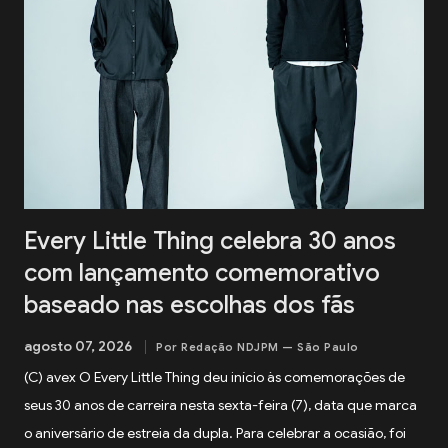
World. pic.twitter.com/3VWEpd2juI — 終末のダイヤモンド
(@LastDiamond2026) July 6, 2026 Nekozuki Mei era ex-
farmacêutica e construiu sua carreira como guitarrista,
participando como musicista de apoio em projetos da franquia
BanG Dream! , série multimídia que reúne anime, jogos e
bandas, além de atuar na 1MYB , banda oficial da franquia
Kantai Collection (KanCo...
Every Little Thing celebra 30 anos
com lançamento comemorativo
baseado nas escolhas dos fãs
agosto 07, 2026
Por Redação NDJPM — São Paulo
(C) avex O Every Little Thing deu início às comemorações de
seus 30 anos de carreira nesta sexta-feira (7), data que marca
o aniversário de estreia da dupla. Para celebrar a ocasião, foi