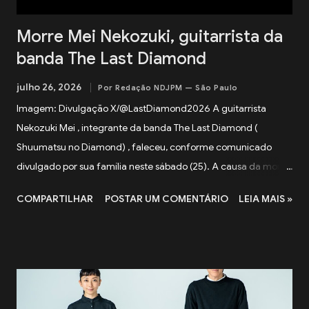
Morre Mei Nekozuki, guitarrista da
banda The Last Diamond
julho 26, 2026
Por Redação NDJPM — São Paulo
Imagem: Divulgação X/@LastDiamond2026 A guitarrista
Nekozuki Mei , integrante da banda The Last Diamond (
Shuumatsu no Diamond) , faleceu, conforme comunicado
divulgado por sua família neste sábado (25). A causa da morte
não foi informada. Em nota, a família agradeceu o apoio
COMPARTILHAR
POSTAR UM COMENTÁRIO
LEIA MAIS »
recebido pela artista ao longo de sua trajetória e lamentou a
forma repentina como a notícia foi comunicada. O funeral
será realizado apenas com a presença de familiares próximos.
"Agradecemos, do fundo do coração, a todos que apoiaram
Nekozuki Mei ao longo de sua trajetória." — comunicado da
família. The Next-Generation Girls Band Shining Across the