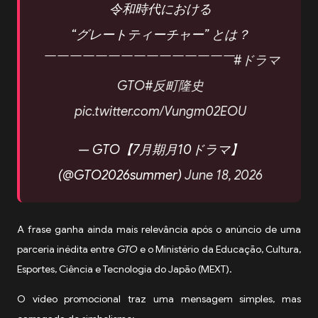
令和時代における
“グレートティーチャー” とは？
￣￣￣￣￣￣￣￣￣￣￣￣￣￣￣
#ドラマ
GTO
#反町隆史
pic.twitter.com/Vungm02EOU
— GTO【7月期月10ドラマ】
(@GTO2026summer)
June 18, 2026
A frase ganha ainda mais relevância após o anúncio de uma
parceria inédita entre
GTO
e o Ministério da Educação, Cultura,
Esportes, Ciência e Tecnologia do Japão (MEXT).
O vídeo promocional traz uma mensagem simples, mas