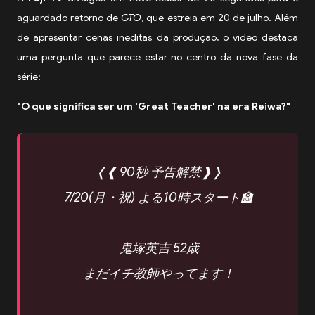
aguardado retorno de
GTO
, que estreia em 20 de julho. Além
de apresentar cenas inéditas da produção, o vídeo destaca
uma pergunta que parece estar no centro da nova fase da
série:
"O que significa ser um 'Great Teacher' na era Reiwa?"
❬❰ 90秒 予告解禁❱❭
7/20(月・祝) よる10時スタート🏫
鬼塚英吉 52歳
まだイチ教師やってます！