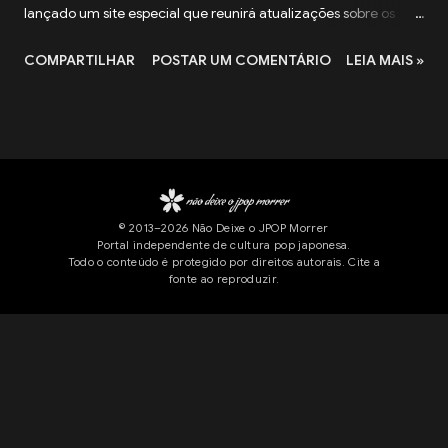
lançado um site especial que reunirá atualizações sobre os
projetos preparados para o aniversário, além de mensagens
COMPARTILHAR
POSTAR UM COMENTÁRIO
LEIA MAIS »
dos integrantes Kaori Mochida e Ichiro Ito. Junto com a página,
também começou a campanha "My ELT Memories" , que
convida os fãs a escolherem a música mais marcante da
trajetória do grupo e compartilharem a história por trás dessa
escolha. A iniciativa vai além de uma simples ação
comemorativa. As músicas mais lembradas pelos participantes
© 2013–2026 Não Deixe o JPOP Morrer
servirão de base para a seleção das faixas de um futuro
Portal independente de cultura pop japonesa.
Todo o conteúdo é protegido por direitos autorais. Cite a
lançamento especial em comemoração aos 30 anos do Every
fonte ao reproduzir.
Little Thing. Além disso, 30 participantes serão sorteados para
receber brindes comemorativos, enquanto alguns dos relatos
enviados poderão ser publicados no site oficial e nas redes
sociais da dupla. Nas mensagens publicadas ...