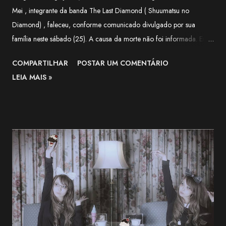
Mei , integrante da banda The Last Diamond ( Shuumatsu no
Diamond) , faleceu, conforme comunicado divulgado por sua
família neste sábado (25). A causa da morte não foi informada. Em
nota, a família agradeceu o apoio recebido pela artista ao longo de
COMPARTILHAR
POSTAR UM COMENTÁRIO
sua trajetória e lamentou a forma repentina como a notícia foi
LEIA MAIS »
comunicada. O funeral será realizado apenas com a presença de
familiares próximos. "Agradecemos, do fundo do coração, a todos
que apoiaram Nekozuki Mei ao longo de sua trajetória." —
comunicado da família. The Next-Generation Girls Band Shining
Across the World. pic.twitter.com/3VWEpd2juI — 終末のダイヤモ
ンド (@LastDiamond2026) July 6, 2026 Nekozuki Mei era ex-
farmacêutica e construiu sua carreira como guitarrista, participando
como musicista de apoio em projetos da franquia BanG Dream! ,
série multimídia que reúne anime, jogos e bandas, além de atuar na
1MYB , banda oficial da franquia Kantai Collection (KanCo...