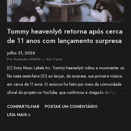
Tommy heavenly6 retorna após cerca
de 11 anos com lançamento surpresa
julho 31, 2026
Por Redação NDJPM — São Paulo
(C) Sony Music Labels Inc. Tommy heavenly6 voltou a movimentar os
fãs nesta sexta-feira (31) ao lançar, de surpresa, sua primeira música
em cerca de 11 anos. O anúncio foi feito por meio da comunidade
oficial do projeto no YouTube, que confirmou a chegada da faixa às
plataformas digitais e classificou o lançamento como uma surpresa
COMPARTILHAR
POSTAR UM COMENTÁRIO
para quem aguardava novidades da artista há mais de uma década.
LEIA MAIS »
Segundo o comunicado, a música é uma versão de Halloween de
"LIVING DEAD DINER GIRLS" , lançada originalmente em 2015. A