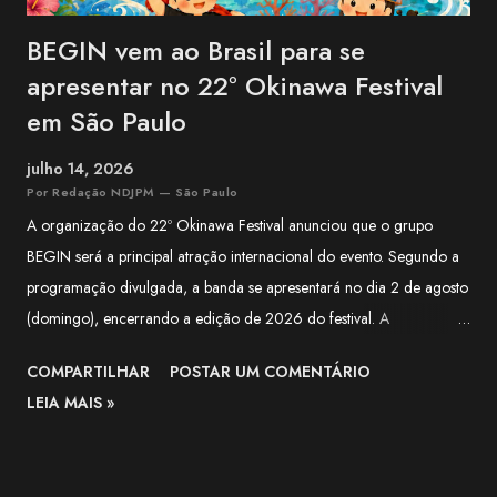
BEGIN vem ao Brasil para se
apresentar no 22º Okinawa Festival
em São Paulo
julho 14, 2026
Por Redação NDJPM — São Paulo
A organização do 22º Okinawa Festival anunciou que o grupo
BEGIN será a principal atração internacional do evento. Segundo a
programação divulgada, a banda se apresentará no dia 2 de agosto
(domingo), encerrando a edição de 2026 do festival. A
apresentação integra a programação especial preparada para
COMPARTILHAR
POSTAR UM COMENTÁRIO
celebrar os 100 anos da Associação Okinawa Kenjin do Brasil
LEIA MAIS »
(AOKB) , fundada em 22 de agosto de 1926 . Além do centenário
da AOKB, a edição deste ano também marca os 70 anos da
Associação Okinawa de Vila Carrão (AOVC). Formado em 1988