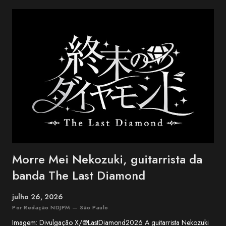
na cidade de Ishigaki, na província de Okinawa, o BEGIN é um dos
grupos mais conhecidos da música okinawana contemporânea. O
trio conquistou reconhecimento nacional no Japão ao combinar
influências da música tradicional de Okinawa com folk, blues e pop.
Entre os maiores sucessos do BEGIN estão "Shimanchu nu Takara",
"Nada Sousou", "Koishikute", "Egao no Manma" e "Umi no Koe" ,
canções que atravessaram ge...
Morre Mei Nekozuki, guitarrista da
banda The Last Diamond
julho 26, 2026
Por Redação NDJPM — São Paulo
Imagem: Divulgação X/@LastDiamond2026 A guitarrista Nekozuki