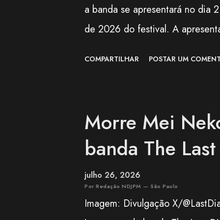
a banda se apresentará no dia 
de 2026 do festival. A apresent
preparada para celebrar os 100 
COMPARTILHAR
POSTAR UM COMENT
(AOKB) , fundada em 22 de ago
a edição deste ano também mar
Vila Carrão (AOVC). Formado em
Morre Mei Nekoz
Okinawa, o BEGIN é um dos gru
banda The Las
contemporânea. O trio conquist
combinar influências da música 
julho 26, 2026
Entre os maiores sucessos do B
Por Redação NDJPM — São Paulo
Imagem: Divulgação X/@LastDia
Sousou", "Koishikute", "Egao n