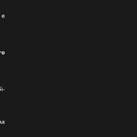
 e
ro
i-
AR