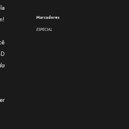
la
Marcadores
m!
ESPECIAL
cê
=D
da
er