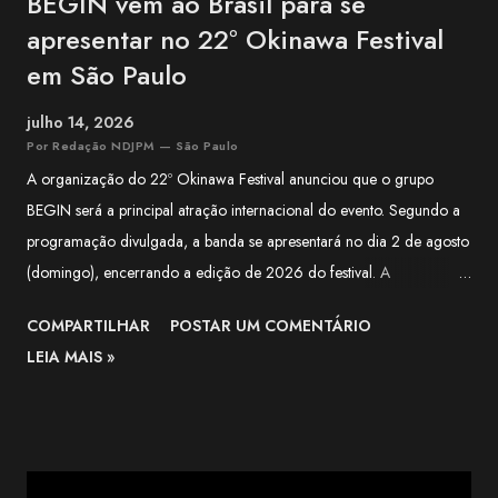
BEGIN vem ao Brasil para se
apresentar no 22º Okinawa Festival
em São Paulo
julho 14, 2026
Por Redação NDJPM — São Paulo
A organização do 22º Okinawa Festival anunciou que o grupo
BEGIN será a principal atração internacional do evento. Segundo a
programação divulgada, a banda se apresentará no dia 2 de agosto
(domingo), encerrando a edição de 2026 do festival. A
apresentação integra a programação especial preparada para
COMPARTILHAR
POSTAR UM COMENTÁRIO
celebrar os 100 anos da Associação Okinawa Kenjin do Brasil
LEIA MAIS »
(AOKB) , fundada em 22 de agosto de 1926 . Além do centenário
da AOKB, a edição deste ano também marca os 70 anos da
Associação Okinawa de Vila Carrão (AOVC). Formado em 1988
na cidade de Ishigaki, na província de Okinawa, o BEGIN é um dos
grupos mais conhecidos da música okinawana contemporânea. O