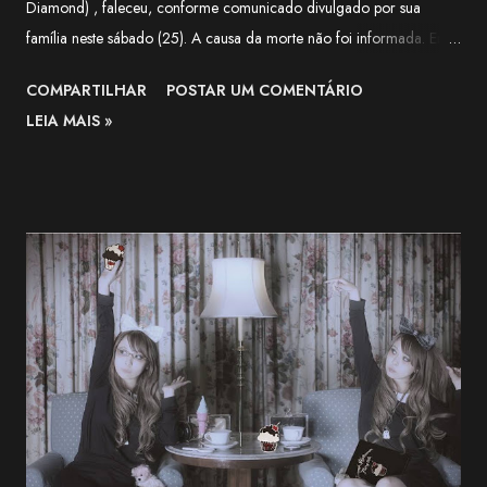
Diamond) , faleceu, conforme comunicado divulgado por sua
família neste sábado (25). A causa da morte não foi informada. Em
nota, a família agradeceu o apoio recebido pela artista ao longo de
COMPARTILHAR
POSTAR UM COMENTÁRIO
sua trajetória e lamentou a forma repentina como a notícia foi
LEIA MAIS »
comunicada. O funeral será realizado apenas com a presença de
familiares próximos. "Agradecemos, do fundo do coração, a todos
que apoiaram Nekozuki Mei ao longo de sua trajetória." —
comunicado da família. The Next-Generation Girls Band Shining
Across the World. pic.twitter.com/3VWEpd2juI — 終末のダイヤモ
ンド (@LastDiamond2026) July 6, 2026 Nekozuki Mei era ex-
farmacêutica e construiu sua carreira como guitarrista, participando
como musicista de apoio em projetos da franquia BanG Dream! ,
série multimídia que reúne anime, jogos e bandas, além de atuar na
1MYB , banda oficial da franquia Kantai Collection (KanCo...