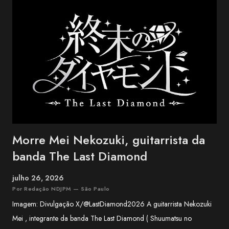
trio conquistou reconhecimento nacional no Japão ao combinar
influências da música tradicional de Okinawa com folk, blues e pop.
Entre os maiores sucessos do BEGIN estão "Shimanchu nu Takara",
"Nada Sousou", "Koishikute", "Egao no Manma" e "Umi no Koe" ,
canções que atravessaram ge...
Morre Mei Nekozuki, guitarrista da
banda The Last Diamond
julho 26, 2026
Por Redação NDJPM — São Paulo
Imagem: Divulgação X/@LastDiamond2026 A guitarrista Nekozuki
Mei , integrante da banda The Last Diamond ( Shuumatsu no