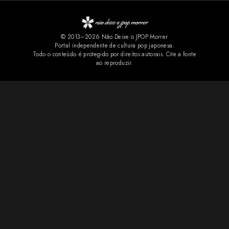
Halloween, estética gótica, rock e cultura pop, marcas registradas
do projeto solo de Tomoko Kawase. A novidade rapidamente
© 2013–2026 Não Deixe o JPOP Morrer
repercutiu entre os fãs. Nos comentários do YouTube, muitos
Portal independente de cultura pop japonesa.
comemoraram a chegada da faixa aos serviços de streaming e
Todo o conteúdo é protegido por direitos autorais. Cite a fonte
ao reproduzir.
pediram que outras músicas relacionadas ao projeto também sejam
disponibilizadas oficialmente. Também não f...