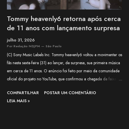
Tommy heavenly6 retorna após cerca
de 11 anos com lançamento surpresa
julho 31, 2026
Por Redação NDJPM — São Paulo
(C) Sony Music Labels Inc. Tommy heavenly6 voltou a movimentar os
fãs nesta sexta-feira (31) ao lançar, de surpresa, sua primeira música
em cerca de 11 anos. O anúncio foi feito por meio da comunidade
oficial do projeto no YouTube, que confirmou a chegada da faixa às
plataformas digitais e classificou o lançamento como uma surpresa
COMPARTILHAR
POSTAR UM COMENTÁRIO
para quem aguardava novidades da artista há mais de uma década.
LEIA MAIS »
Segundo o comunicado, a música é uma versão de Halloween de
"LIVING DEAD DINER GIRLS" , lançada originalmente em 2015. A
publicação destaca que a nova versão mantém a identidade
característica de Tommy heavenly6, combinando elementos de