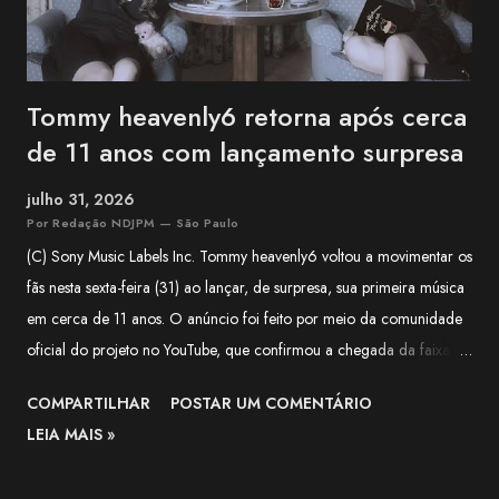
Tommy heavenly6 retorna após cerca
de 11 anos com lançamento surpresa
julho 31, 2026
Por Redação NDJPM — São Paulo
(C) Sony Music Labels Inc. Tommy heavenly6 voltou a movimentar os
fãs nesta sexta-feira (31) ao lançar, de surpresa, sua primeira música
em cerca de 11 anos. O anúncio foi feito por meio da comunidade
oficial do projeto no YouTube, que confirmou a chegada da faixa às
plataformas digitais e classificou o lançamento como uma surpresa
COMPARTILHAR
POSTAR UM COMENTÁRIO
para quem aguardava novidades da artista há mais de uma década.
LEIA MAIS »
Segundo o comunicado, a música é uma versão de Halloween de
"LIVING DEAD DINER GIRLS" , lançada originalmente em 2015. A