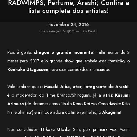
RADWIMPS, Perfume, Arashi; Confira a
lista completa dos artistas!
novembro 24, 2016
Por Redação NDJPM — São Paulo
Pois é gente,
chegou o grande momento:
Falta menos de 2
meses para 2017 e o grande show que embala essa transição, o
Kouhaku Utagassen
, teve seus convidados anunciados.
Vale lembrar que o
Masaki Aiba, ator, integrante do Arashi
,
é o moderador do Time Branco/Shirogumi. Já a
atriz Kasumi
Arimura
(de doramas como 'Itsuka Kono Koi wo Omoidashite Kitto
Naite Shimau') é a moderadora do time vermelho, o
Akagumi!
Nos convidados,
Hikaru Utada
. Sim, pela primeira vez. Assim