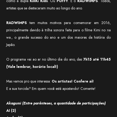
como a dupla
KinKi Kids
. Ou
PUFFY
. E o
RADWIMPS
. Todos,
artistas que se destacaram muito ao longo do ano.
RADWIMPS
tem muitos motivos para comemorar em 2016,
principalmente devido à trilha sonora feita para o filme Kimi no na
wa., o grande sucesso do ano e um dos maiores da história do
Japão.
O programa vai ao ar no último dia do ano, das
7h15 até 11h45
(Vale lembrar, horário local!)
Mas vamos pro que interessa:
Os artistas! Confere aí!
E a sua torcida? Em quem você está apostando! Comente!
Akagumi (Entre parênteses, a quantidade de participações)
AI (2)