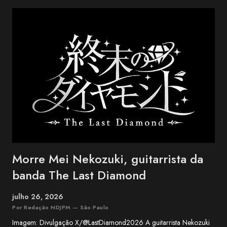
na cidade de Ishigaki, na província de Okinawa, o BEGIN é um dos
grupos mais conhecidos da música okinawana contemporânea. O
trio conquistou reconhecimento nacional no Japão ao combinar
influências da música tradicional de Okinawa com folk, blues e pop.
Entre os maiores sucessos do BEGIN estão "Shimanchu nu Takara",
"Nada Sousou", "Koishikute", "Egao no Manma" e "Umi no Koe" ,
canções que atravessaram ge...
Morre Mei Nekozuki, guitarrista da
banda The Last Diamond
julho 26, 2026
Por Redação NDJPM — São Paulo
Imagem: Divulgação X/@LastDiamond2026 A guitarrista Nekozuki