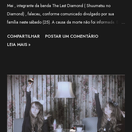
Mei , integrante da banda The Last Diamond ( Shuumatsu no
Diamond) , faleceu, conforme comunicado divulgado por sua
família neste sábado (25). A causa da morte não foi informada. Em
nota, a família agradeceu o apoio recebido pela artista ao longo de
COMPARTILHAR
POSTAR UM COMENTÁRIO
sua trajetória e lamentou a forma repentina como a notícia foi
LEIA MAIS »
comunicada. O funeral será realizado apenas com a presença de
familiares próximos. "Agradecemos, do fundo do coração, a todos
que apoiaram Nekozuki Mei ao longo de sua trajetória." —
comunicado da família. The Next-Generation Girls Band Shining
Across the World. pic.twitter.com/3VWEpd2juI — 終末のダイヤモ
ンド (@LastDiamond2026) July 6, 2026 Nekozuki Mei era ex-
farmacêutica e construiu sua carreira como guitarrista, participando
como musicista de apoio em projetos da franquia BanG Dream! ,
série multimídia que reúne anime, jogos e bandas, além de atuar na
1MYB , banda oficial da franquia Kantai Collection (KanCo...