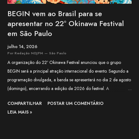
BEGIN vem ao Brasil para se
apresentar no 22º Okinawa Festival
em São Paulo
julho 14, 2026
Por Redação NDJPM — São Paulo
A organização do 22º Okinawa Festival anunciou que o grupo
BEGIN será a principal atração internacional do evento. Segundo a
programação divulgada, a banda se apresentará no dia 2 de agosto
(domingo), encerrando a edição de 2026 do festival. A
apresentação integra a programação especial preparada para
COMPARTILHAR
POSTAR UM COMENTÁRIO
celebrar os 100 anos da Associação Okinawa Kenjin do Brasil
LEIA MAIS »
(AOKB) , fundada em 22 de agosto de 1926 . Além do centenário
da AOKB, a edição deste ano também marca os 70 anos da
Associação Okinawa de Vila Carrão (AOVC). Formado em 1988