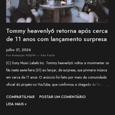
Tommy heavenly6 retorna após cerca
de 11 anos com lançamento surpresa
julho 31, 2026
Por Redação NDJPM — São Paulo
(C) Sony Music Labels Inc. Tommy heavenly6 voltou a movimentar os
fãs nesta sexta-feira (31) ao lançar, de surpresa, sua primeira música
em cerca de 11 anos. O anúncio foi feito por meio da comunidade
oficial do projeto no YouTube, que confirmou a chegada da faixa às
plataformas digitais e classificou o lançamento como uma surpresa
COMPARTILHAR
POSTAR UM COMENTÁRIO
para quem aguardava novidades da artista há mais de uma década.
LEIA MAIS »
Segundo o comunicado, a música é uma versão de Halloween de
"LIVING DEAD DINER GIRLS" , lançada originalmente em 2015. A