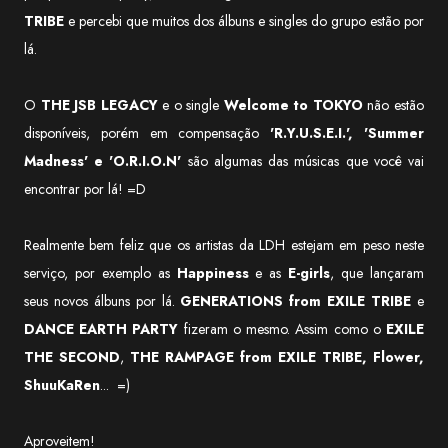
TRIBE
e percebi que muitos dos álbuns e singles do grupo estão por
lá.
O
THE JSB LEGACY
e o single
Welcome to TOKYO
não estão
disponíveis, porém em compensação
'R.Y.U.S.E.I.', 'Summer
Madness' e 'O.R.I.O.N'
são algumas das músicas que você vai
encontrar por lá! =D
Realmente bem feliz que os artistas da LDH estejam em peso neste
serviço, por exemplo as
Happiness
e as
E-girls
, que lançaram
seus novos álbuns por lá.
GENERATIONS from EXILE TRIBE
e
DANCE EARTH PARTY
fizeram o mesmo. Assim como o
EXILE
THE SECOND
,
THE RAMPAGE from EXILE TRIBE, Flower,
ShuuKaRen
... =)
Aproveitem!