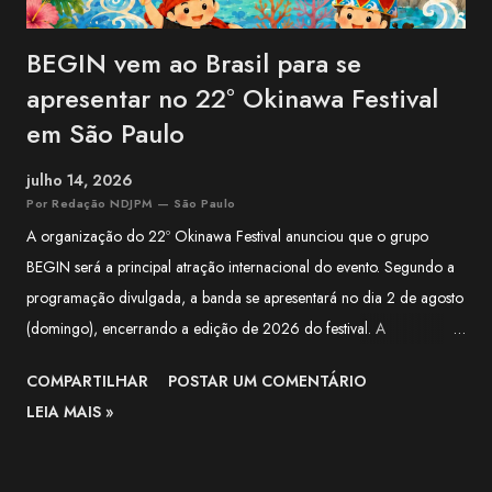
BEGIN vem ao Brasil para se
apresentar no 22º Okinawa Festival
em São Paulo
julho 14, 2026
Por Redação NDJPM — São Paulo
A organização do 22º Okinawa Festival anunciou que o grupo
BEGIN será a principal atração internacional do evento. Segundo a
programação divulgada, a banda se apresentará no dia 2 de agosto
(domingo), encerrando a edição de 2026 do festival. A
apresentação integra a programação especial preparada para
COMPARTILHAR
POSTAR UM COMENTÁRIO
celebrar os 100 anos da Associação Okinawa Kenjin do Brasil
LEIA MAIS »
(AOKB) , fundada em 22 de agosto de 1926 . Além do centenário
da AOKB, a edição deste ano também marca os 70 anos da
Associação Okinawa de Vila Carrão (AOVC). Formado em 1988