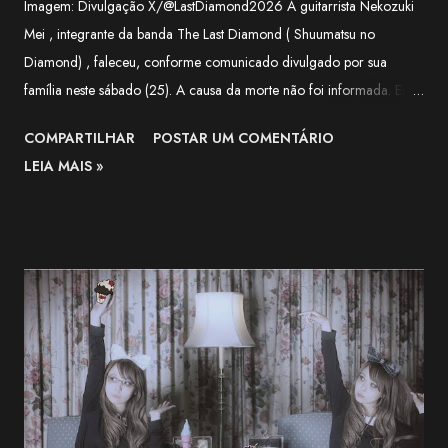
Imagem: Divulgação X/@LastDiamond2026 A guitarrista Nekozuki
Mei , integrante da banda The Last Diamond ( Shuumatsu no
Diamond) , faleceu, conforme comunicado divulgado por sua
família neste sábado (25). A causa da morte não foi informada. Em
nota, a família agradeceu o apoio recebido pela artista ao longo de
COMPARTILHAR
POSTAR UM COMENTÁRIO
sua trajetória e lamentou a forma repentina como a notícia foi
LEIA MAIS »
comunicada. O funeral será realizado apenas com a presença de
familiares próximos. "Agradecemos, do fundo do coração, a todos
que apoiaram Nekozuki Mei ao longo de sua trajetória." —
comunicado da família. The Next-Generation Girls Band Shining
Across the World. pic.twitter.com/3VWEpd2juI — 終末のダイヤモ
ンド (@LastDiamond2026) July 6, 2026 Nekozuki Mei era ex-
farmacêutica e construiu sua carreira como guitarrista, participando
como musicista de apoio em projetos da franquia BanG Dream! ,
série multimídia que reúne anime, jogos e bandas, além de atuar na
1MYB , banda oficial da franquia Kantai Collection (KanCo...