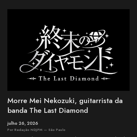
na cidade de Ishigaki, na província de Okinawa, o BEGIN é um dos
grupos mais conhecidos da música okinawana contemporânea. O
trio conquistou reconhecimento nacional no Japão ao combinar
influências da música tradicional de Okinawa com folk, blues e pop.
Entre os maiores sucessos do BEGIN estão "Shimanchu nu Takara",
"Nada Sousou", "Koishikute", "Egao no Manma" e "Umi no Koe" ,
canções que atravessaram ge...
Morre Mei Nekozuki, guitarrista da
banda The Last Diamond
julho 26, 2026
Por Redação NDJPM — São Paulo