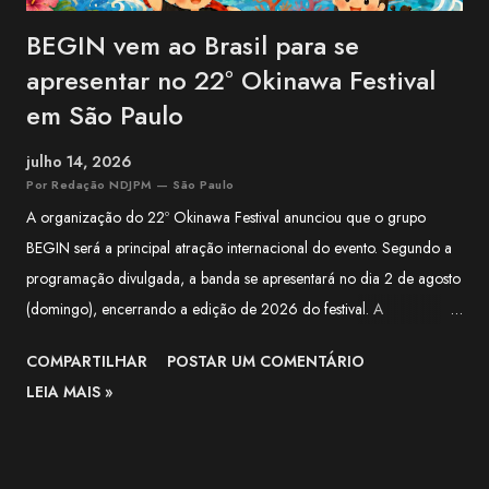
BEGIN vem ao Brasil para se
apresentar no 22º Okinawa Festival
em São Paulo
julho 14, 2026
Por Redação NDJPM — São Paulo
A organização do 22º Okinawa Festival anunciou que o grupo
BEGIN será a principal atração internacional do evento. Segundo a
programação divulgada, a banda se apresentará no dia 2 de agosto
(domingo), encerrando a edição de 2026 do festival. A
apresentação integra a programação especial preparada para
COMPARTILHAR
POSTAR UM COMENTÁRIO
celebrar os 100 anos da Associação Okinawa Kenjin do Brasil
LEIA MAIS »
(AOKB) , fundada em 22 de agosto de 1926 . Além do centenário
da AOKB, a edição deste ano também marca os 70 anos da
Associação Okinawa de Vila Carrão (AOVC). Formado em 1988