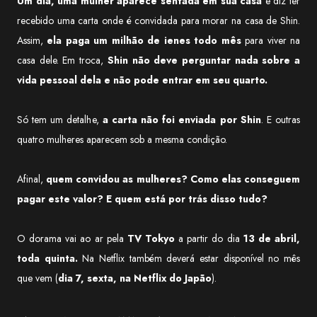
Um dia, uma mulher aparece sentada em sua casa
e diz ter
recebido uma carta onde é convidada para morar na casa de Shin.
Assim,
ela paga um milhão de ienes todo mês
para viver na
casa dele. Em troca,
Shin não deve perguntar nada sobre a
vida pessoal dela e não pode entrar em seu quarto.
Só tem um detalhe,
a carta
não foi enviada por Shin
. E outras
quatro mulheres aparecem sob a mesma condição.
Afinal,
quem convidou as mulheres?
Como elas conseguem
pagar este valor? E quem está por trás disso tudo?
O dorama vai ao ar pela
TV Tokyo
a partir do dia
13 de abril,
toda quinta.
Na Netflix também deverá estar disponível no mês
que vem (
dia 7, sexta, na Netflix do Japão
).