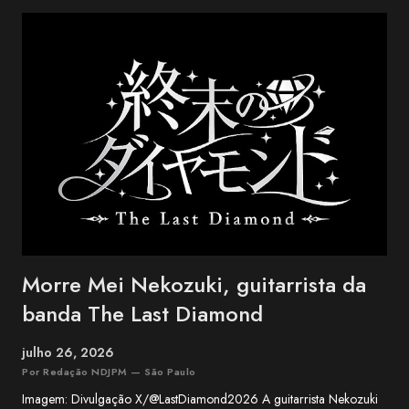
na cidade de Ishigaki, na província de Okinawa, o BEGIN é um dos
grupos mais conhecidos da música okinawana contemporânea. O
trio conquistou reconhecimento nacional no Japão ao combinar
influências da música tradicional de Okinawa com folk, blues e pop.
Entre os maiores sucessos do BEGIN estão "Shimanchu nu Takara",
"Nada Sousou", "Koishikute", "Egao no Manma" e "Umi no Koe" ,
canções que atravessaram ge...
Morre Mei Nekozuki, guitarrista da
banda The Last Diamond
julho 26, 2026
Por Redação NDJPM — São Paulo
Imagem: Divulgação X/@LastDiamond2026 A guitarrista Nekozuki