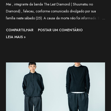
Mei , integrante da banda The Last Diamond ( Shuumatsu no
Diamond) , faleceu, conforme comunicado divulgado por sua
família neste sábado (25). A causa da morte não foi informada. Em
nota, a família agradeceu o apoio recebido pela artista ao longo de
COMPARTILHAR
POSTAR UM COMENTÁRIO
sua trajetória e lamentou a forma repentina como a notícia foi
LEIA MAIS »
comunicada. O funeral será realizado apenas com a presença de
familiares próximos. "Agradecemos, do fundo do coração, a todos
que apoiaram Nekozuki Mei ao longo de sua trajetória." —
comunicado da família. The Next-Generation Girls Band Shining
Across the World. pic.twitter.com/3VWEpd2juI — 終末のダイヤモ
ンド (@LastDiamond2026) July 6, 2026 Nekozuki Mei era ex-
farmacêutica e construiu sua carreira como guitarrista, participando
como musicista de apoio em projetos da franquia BanG Dream! ,
série multimídia que reúne anime, jogos e bandas, além de atuar na
1MYB , banda oficial da franquia Kantai Collection (KanCo...