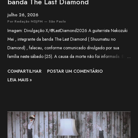
banda The Last Diamond
julho 26, 2026
Por Redação NDJPM — São Paulo
Imagem: Divulgação X/@LastDiamond2026 A guitarrista Nekozuki
Mei , integrante da banda The Last Diamond ( Shuumatsu no
Diamond) , faleceu, conforme comunicado divulgado por sua
família neste sábado (25). A causa da morte não foi informada. Em
nota, a família agradeceu o apoio recebido pela artista ao longo de
COMPARTILHAR
POSTAR UM COMENTÁRIO
sua trajetória e lamentou a forma repentina como a notícia foi
LEIA MAIS »
comunicada. O funeral será realizado apenas com a presença de
familiares próximos. "Agradecemos, do fundo do coração, a todos
que apoiaram Nekozuki Mei ao longo de sua trajetória." —
comunicado da família. The Next-Generation Girls Band Shining
Across the World. pic.twitter.com/3VWEpd2juI — 終末のダイヤモ
ンド (@LastDiamond2026) July 6, 2026 Nekozuki Mei era ex-
farmacêutica e construiu sua carreira como guitarrista, participando