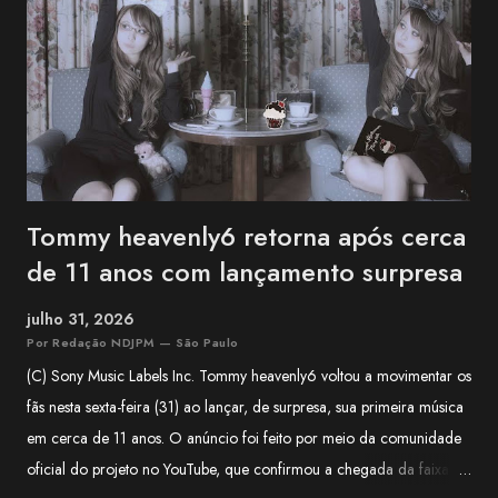
como musicista de apoio em projetos da franquia BanG Dream! ,
série multimídia que reúne anime, jogos e bandas, além de atuar na
1MYB , banda oficial da franquia Kantai Collection (KanCo...
Tommy heavenly6 retorna após cerca
de 11 anos com lançamento surpresa
julho 31, 2026
Por Redação NDJPM — São Paulo
(C) Sony Music Labels Inc. Tommy heavenly6 voltou a movimentar os
fãs nesta sexta-feira (31) ao lançar, de surpresa, sua primeira música
em cerca de 11 anos. O anúncio foi feito por meio da comunidade
oficial do projeto no YouTube, que confirmou a chegada da faixa às