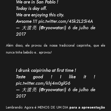
We are in San Pablo !
Today is day off.
We are enjoying this city.
Awsome !!!
pic.twitter.com/4Sk2L25i4A
— 大渡亮 (@ryoowatari)
6 de julho de
2017
Além disso, ele provou da nossa tradicional caipirinha, que ele
nunca tinha bebido e... aprovou!
I drunk caipirinha at first time !
Taste good ! I like it !
pic.twitter.com/khj4m0glG6
— 大渡亮 (@ryoowatari)
6 de julho de
2017
Lembrando: Agora é MENOS DE UM DIA
para a apresentação