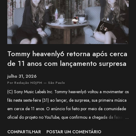
série multimídia que reúne anime, jogos e bandas, além de atuar na
1MYB , banda oficial da franquia Kantai Collection (KanCo...
Tommy heavenly6 retorna após cerca
de 11 anos com lançamento surpresa
julho 31, 2026
Por Redação NDJPM — São Paulo
(C) Sony Music Labels Inc. Tommy heavenly6 voltou a movimentar os
fãs nesta sexta-feira (31) ao lançar, de surpresa, sua primeira música
em cerca de 11 anos. O anúncio foi feito por meio da comunidade
oficial do projeto no YouTube, que confirmou a chegada da faixa às
plataformas digitais e classificou o lançamento como uma surpresa
COMPARTILHAR
POSTAR UM COMENTÁRIO
para quem aguardava novidades da artista há mais de uma década.