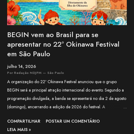
BEGIN vem ao Brasil para se
apresentar no 22º Okinawa Festival
em São Paulo
julho 14, 2026
Por Redação NDJPM — São Paulo
A organização do 22º Okinawa Festival anunciou que o grupo
BEGIN será a principal atração internacional do evento. Segundo a
programação divulgada, a banda se apresentará no dia 2 de agosto
(domingo), encerrando a edição de 2026 do festival. A
apresentação integra a programação especial preparada para
COMPARTILHAR
POSTAR UM COMENTÁRIO
celebrar os 100 anos da Associação Okinawa Kenjin do Brasil
LEIA MAIS »
(AOKB) , fundada em 22 de agosto de 1926 . Além do centenário