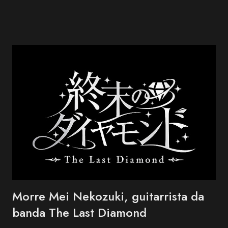
da AOKB, a edição deste ano também marca os 70 anos da
Associação Okinawa de Vila Carrão (AOVC). Formado em 1988
na cidade de Ishigaki, na província de Okinawa, o BEGIN é um dos
grupos mais conhecidos da música okinawana contemporânea. O
trio conquistou reconhecimento nacional no Japão ao combinar
influências da música tradicional de Okinawa com folk, blues e pop.
Entre os maiores sucessos do BEGIN estão "Shimanchu nu Takara",
"Nada Sousou", "Koishikute", "Egao no Manma" e "Umi no Koe" ,
canções que atravessaram ge...
Morre Mei Nekozuki, guitarrista da
banda The Last Diamond