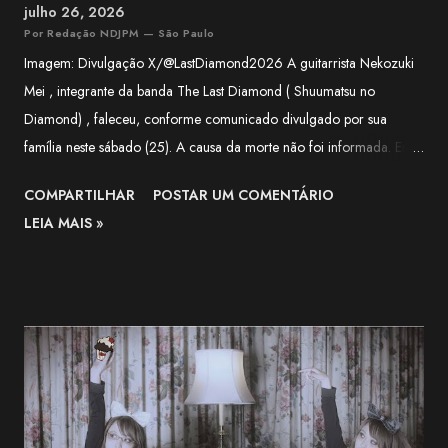
julho 26, 2026
Por Redação NDJPM — São Paulo
Imagem: Divulgação X/@LastDiamond2026 A guitarrista Nekozuki
Mei , integrante da banda The Last Diamond ( Shuumatsu no
Diamond) , faleceu, conforme comunicado divulgado por sua
família neste sábado (25). A causa da morte não foi informada. Em
nota, a família agradeceu o apoio recebido pela artista ao longo de
COMPARTILHAR
POSTAR UM COMENTÁRIO
sua trajetória e lamentou a forma repentina como a notícia foi
LEIA MAIS »
comunicada. O funeral será realizado apenas com a presença de
familiares próximos. "Agradecemos, do fundo do coração, a todos
que apoiaram Nekozuki Mei ao longo de sua trajetória." —
comunicado da família. The Next-Generation Girls Band Shining
Across the World. pic.twitter.com/3VWEpd2juI — 終末のダイヤモ
ンド (@LastDiamond2026) July 6, 2026 Nekozuki Mei era ex-
farmacêutica e construiu sua carreira como guitarrista, participando
como musicista de apoio em projetos da franquia BanG Dream! ,