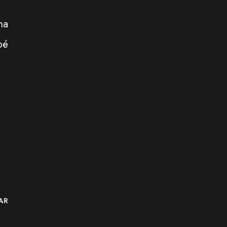
na
pé
AR