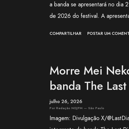
a banda se apresentará no dia 
de 2026 do festival. A apresent
preparada para celebrar os 100 
COMPARTILHAR
POSTAR UM COMENT
(AOKB) , fundada em 22 de ago
a edição deste ano também mar
Vila Carrão (AOVC). Formado em
Morre Mei Nekoz
Okinawa, o BEGIN é um dos gru
banda The Las
contemporânea. O trio conquist
combinar influências da música 
julho 26, 2026
Entre os maiores sucessos do B
Por Redação NDJPM — São Paulo
Imagem: Divulgação X/@LastDia
Sousou", "Koishikute", "Egao n