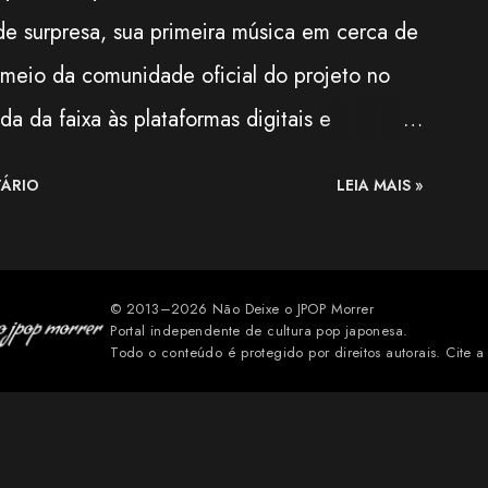
, de surpresa, sua primeira música em cerca de
 franquia Kantai Collection (KanCo...
r meio da comunidade oficial do projeto no
a da faixa às plataformas digitais e
uma surpresa para quem aguardava novidades
ÁRIO
LEIA MAIS »
da. Segundo o comunicado, a música é uma
NG DEAD DINER GIRLS" , lançada
cação destaca que a nova versão mantém a
© 2013–2026 Não Deixe o JPOP Morrer
Portal independente de cultura pop japonesa.
ommy heavenly6, combinando elementos de
Todo o conteúdo é protegido por direitos autorais. Cite a 
 e cultura pop, marcas registradas do projeto
ade rapidamente repercutiu entre os fãs.
uitos comemoraram a chegada da faixa aos