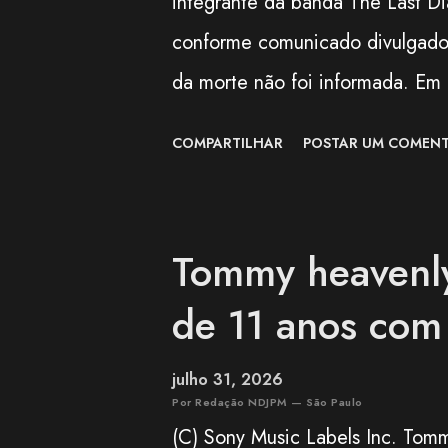
integrante da banda The Last D
atravessaram ge...
conforme comunicado divulgado 
da morte não foi informada. Em 
pela artista ao longo de sua tra
COMPARTILHAR
POSTAR UM COMENT
notícia foi comunicada. O funer
familiares próximos. "Agradece
apoiaram Nekozuki Mei ao longo
Tommy heavenly
família. The Next-Generation Gi
de 11 anos com
pic.twitter.com/3VWEpd2j
July 6, 2026 Nekozuki Mei era e
julho 31, 2026
guitarrista, participando como m
Por Redação NDJPM — São Paulo
(C) Sony Music Labels Inc. Tomm
BanG Dream! , série multimídia