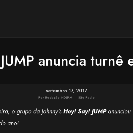
 JUMP anuncia turnê
setembro 17, 2017
Por Redação NDJPM — São Paulo
ira, o grupo da Johnny's
Hey! Say! JUMP
anunciou
do ano!