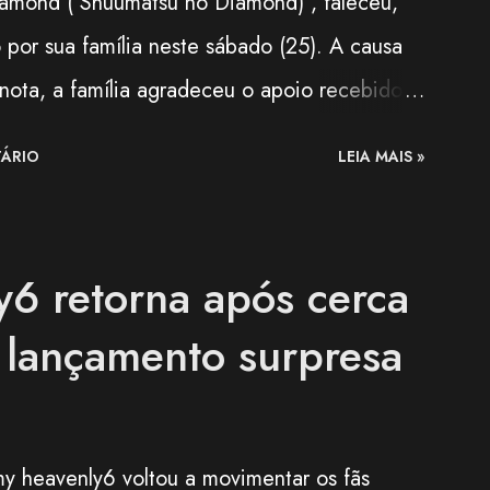
iamond ( Shuumatsu no Diamond) , faleceu,
por sua família neste sábado (25). A causa
nota, a família agradeceu o apoio recebido
jetória e lamentou a forma repentina como a
ÁRIO
LEIA MAIS »
al será realizado apenas com a presença de
mos, do fundo do coração, a todos que
 de sua trajetória." — comunicado da
6 retorna após cerca
rls Band Shining Across the World.
 lançamento surpresa
uI — 終末のダイヤモンド (@LastDiamond2026)
x-farmacêutica e construiu sua carreira como
usicista de apoio em projetos da franquia
y heavenly6 voltou a movimentar os fãs
 que reúne anime, jogos e bandas, além de