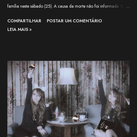
família neste sábado (25). A causa da morte não foi informada. Em
nota, a família agradeceu o apoio recebido pela artista ao longo de
COMPARTILHAR
POSTAR UM COMENTÁRIO
sua trajetória e lamentou a forma repentina como a notícia foi
LEIA MAIS »
comunicada. O funeral será realizado apenas com a presença de
familiares próximos. "Agradecemos, do fundo do coração, a todos
que apoiaram Nekozuki Mei ao longo de sua trajetória." —
comunicado da família. The Next-Generation Girls Band Shining
Across the World. pic.twitter.com/3VWEpd2juI — 終末のダイヤモ
ンド (@LastDiamond2026) July 6, 2026 Nekozuki Mei era ex-
farmacêutica e construiu sua carreira como guitarrista, participando
como musicista de apoio em projetos da franquia BanG Dream! ,
série multimídia que reúne anime, jogos e bandas, além de atuar na
1MYB , banda oficial da franquia Kantai Collection (KanCo...