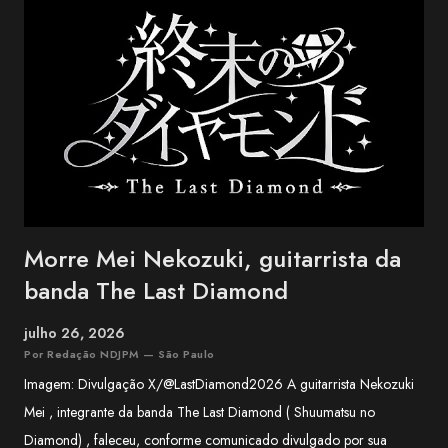
trio conquistou reconhecimento nacional no Japão ao combinar
influências da música tradicional de Okinawa com folk, blues e pop.
Entre os maiores sucessos do BEGIN estão "Shimanchu nu Takara",
"Nada Sousou", "Koishikute", "Egao no Manma" e "Umi no Koe" ,
canções que atravessaram ge...
Morre Mei Nekozuki, guitarrista da
banda The Last Diamond
julho 26, 2026
Por Redação NDJPM — São Paulo
Imagem: Divulgação X/@LastDiamond2026 A guitarrista Nekozuki
Mei , integrante da banda The Last Diamond ( Shuumatsu no
Diamond) , faleceu, conforme comunicado divulgado por sua