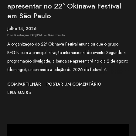
apresentar no 22º Okinawa Festival
em São Paulo
julho 14, 2026
Por Redação NDJPM — São Paulo
A organização do 22º Okinawa Festival anunciou que o grupo
BEGIN será a principal atração internacional do evento. Segundo a
programação divulgada, a banda se apresentará no dia 2 de agosto
(domingo), encerrando a edição de 2026 do festival. A
apresentação integra a programação especial preparada para
COMPARTILHAR
POSTAR UM COMENTÁRIO
celebrar os 100 anos da Associação Okinawa Kenjin do Brasil
LEIA MAIS »
(AOKB) , fundada em 22 de agosto de 1926 . Além do centenário
da AOKB, a edição deste ano também marca os 70 anos da
Associação Okinawa de Vila Carrão (AOVC). Formado em 1988
na cidade de Ishigaki, na província de Okinawa, o BEGIN é um dos
grupos mais conhecidos da música okinawana contemporânea. O