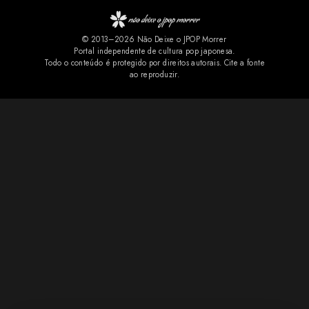
Halloween, estética gótica, rock e cultura pop, marcas registradas
do projeto solo de Tomoko Kawase. A novidade rapidamente
© 2013–2026 Não Deixe o JPOP Morrer
repercutiu entre os fãs. Nos comentários do YouTube, muitos
Portal independente de cultura pop japonesa.
comemoraram a chegada da faixa aos serviços de streaming e
Todo o conteúdo é protegido por direitos autorais. Cite a fonte
ao reproduzir.
pediram que outras músicas relacionadas ao projeto também sejam
disponibilizadas oficialmente. Também não f...