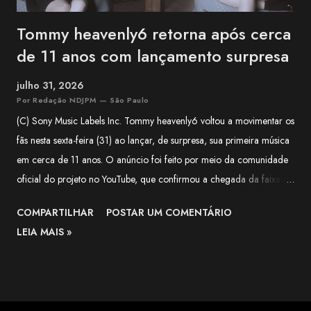
Tommy heavenly6 retorna após cerca
de 11 anos com lançamento surpresa
julho 31, 2026
Por Redação NDJPM — São Paulo
(C) Sony Music Labels Inc. Tommy heavenly6 voltou a movimentar os
fãs nesta sexta-feira (31) ao lançar, de surpresa, sua primeira música
em cerca de 11 anos. O anúncio foi feito por meio da comunidade
oficial do projeto no YouTube, que confirmou a chegada da faixa às
plataformas digitais e classificou o lançamento como uma surpresa
COMPARTILHAR
POSTAR UM COMENTÁRIO
para quem aguardava novidades da artista há mais de uma década.
LEIA MAIS »
Segundo o comunicado, a música é uma versão de Halloween de
"LIVING DEAD DINER GIRLS" , lançada originalmente em 2015. A
publicação destaca que a nova versão mantém a identidade
característica de Tommy heavenly6, combinando elementos de