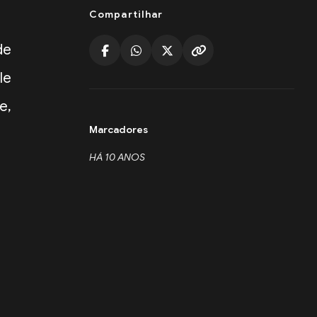
Compartilhar
de
le
e,
Marcadores
HÁ 10 ANOS