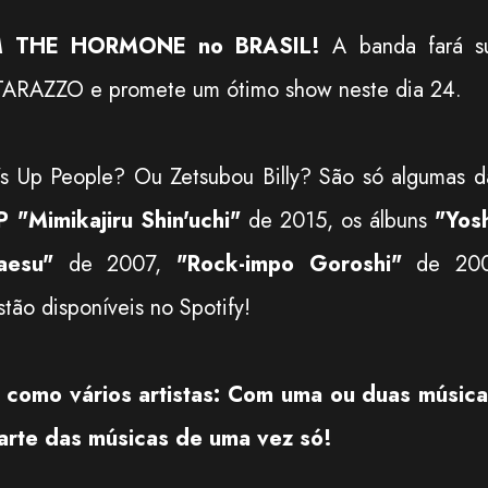
 THE HORMONE no BRASIL!
A banda fará s
TARAZZO e promete um ótimo show neste dia 24.
's Up People? Ou Zetsubou Billy? São só algumas d
 "Mimikajiru Shin'uchi"
de 2015, os álbuns
"Yos
kaesu"
de 2007,
"Rock-impo Goroshi"
de 20
tão disponíveis no Spotify!
como vários artistas: Com uma ou duas música
arte das músicas de uma vez só!