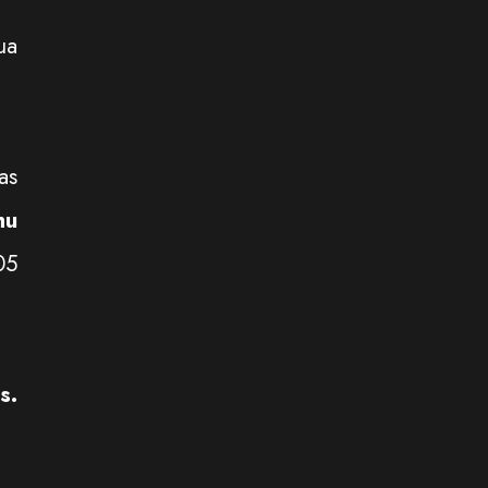
ua
as
hu
05
s.