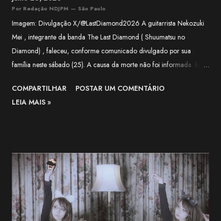
Por Redação NDJPM — São Paulo
Imagem: Divulgação X/@LastDiamond2026 A guitarrista Nekozuki
Mei , integrante da banda The Last Diamond ( Shuumatsu no
Diamond) , faleceu, conforme comunicado divulgado por sua
família neste sábado (25). A causa da morte não foi informada. Em
nota, a família agradeceu o apoio recebido pela artista ao longo de
COMPARTILHAR
POSTAR UM COMENTÁRIO
sua trajetória e lamentou a forma repentina como a notícia foi
LEIA MAIS »
comunicada. O funeral será realizado apenas com a presença de
familiares próximos. "Agradecemos, do fundo do coração, a todos
que apoiaram Nekozuki Mei ao longo de sua trajetória." —
comunicado da família. The Next-Generation Girls Band Shining
Across the World. pic.twitter.com/3VWEpd2juI — 終末のダイヤモ
ンド (@LastDiamond2026) July 6, 2026 Nekozuki Mei era ex-
farmacêutica e construiu sua carreira como guitarrista, participando
como musicista de apoio em projetos da franquia BanG Dream! ,
série multimídia que reúne anime, jogos e bandas, além de atuar na