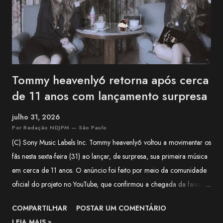
1MYB , banda oficial da franquia Kantai Collection (KanCo...
Tommy heavenly6 retorna após cerca
de 11 anos com lançamento surpresa
julho 31, 2026
Por Redação NDJPM — São Paulo
(C) Sony Music Labels Inc. Tommy heavenly6 voltou a movimentar os
fãs nesta sexta-feira (31) ao lançar, de surpresa, sua primeira música
em cerca de 11 anos. O anúncio foi feito por meio da comunidade
oficial do projeto no YouTube, que confirmou a chegada da faixa às
plataformas digitais e classificou o lançamento como uma surpresa
COMPARTILHAR
POSTAR UM COMENTÁRIO
para quem aguardava novidades da artista há mais de uma década.
LEIA MAIS »