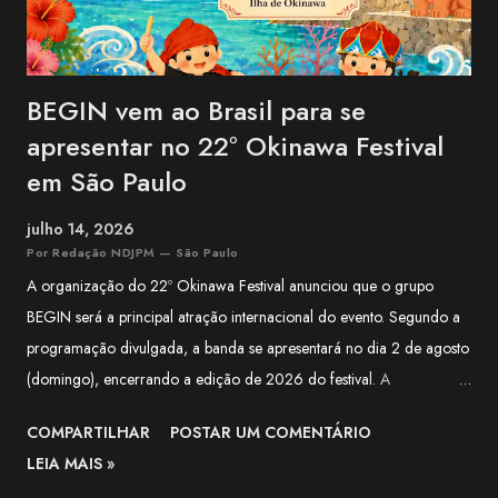
BEGIN vem ao Brasil para se
apresentar no 22º Okinawa Festival
em São Paulo
julho 14, 2026
Por Redação NDJPM — São Paulo
A organização do 22º Okinawa Festival anunciou que o grupo
BEGIN será a principal atração internacional do evento. Segundo a
programação divulgada, a banda se apresentará no dia 2 de agosto
(domingo), encerrando a edição de 2026 do festival. A
apresentação integra a programação especial preparada para
COMPARTILHAR
POSTAR UM COMENTÁRIO
celebrar os 100 anos da Associação Okinawa Kenjin do Brasil
LEIA MAIS »
(AOKB) , fundada em 22 de agosto de 1926 . Além do centenário