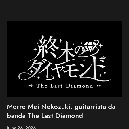
da AOKB, a edição deste ano também marca os 70 anos da
Associação Okinawa de Vila Carrão (AOVC). Formado em 1988
na cidade de Ishigaki, na província de Okinawa, o BEGIN é um dos
grupos mais conhecidos da música okinawana contemporânea. O
trio conquistou reconhecimento nacional no Japão ao combinar
influências da música tradicional de Okinawa com folk, blues e pop.
Entre os maiores sucessos do BEGIN estão "Shimanchu nu Takara",
"Nada Sousou", "Koishikute", "Egao no Manma" e "Umi no Koe" ,
canções que atravessaram ge...
Morre Mei Nekozuki, guitarrista da
banda The Last Diamond
julho 26, 2026