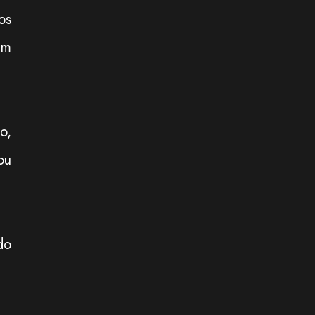
os
um
o,
ou
do