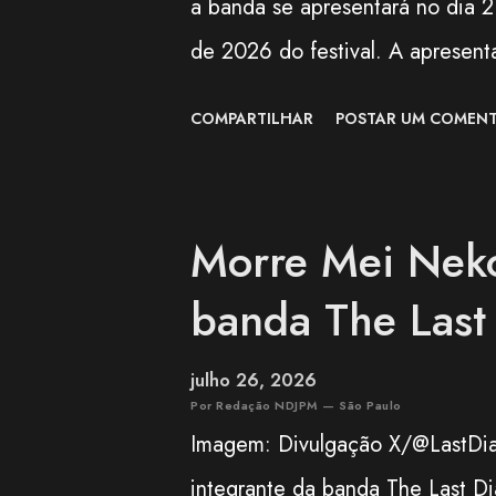
a banda se apresentará no dia 
de 2026 do festival. A apresent
preparada para celebrar os 100 
COMPARTILHAR
POSTAR UM COMENT
(AOKB) , fundada em 22 de ago
a edição deste ano também mar
Vila Carrão (AOVC). Formado em
Morre Mei Nekoz
Okinawa, o BEGIN é um dos gru
banda The Las
contemporânea. O trio conquist
combinar influências da música 
julho 26, 2026
Entre os maiores sucessos do B
Por Redação NDJPM — São Paulo
Imagem: Divulgação X/@LastDia
Sousou", "Koishikute", "Egao n
integrante da banda The Last D
atravessaram ge...