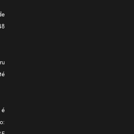
de
48
ru
té
 é
o: