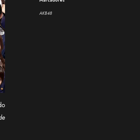
Marcadores
AKB48
do
de