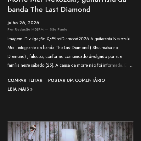
banda The Last Diamond
julho 26, 2026
Por Redação NDJPM — São Paulo
Imagem: Divulgação X/@LastDiamond2026 A guitarrista Nekozuki
Mei , integrante da banda The Last Diamond ( Shuumatsu no
Diamond) , faleceu, conforme comunicado divulgado por sua
família neste sábado (25). A causa da morte não foi informada. Em
nota, a família agradeceu o apoio recebido pela artista ao longo de
COMPARTILHAR
POSTAR UM COMENTÁRIO
sua trajetória e lamentou a forma repentina como a notícia foi
LEIA MAIS »
comunicada. O funeral será realizado apenas com a presença de
familiares próximos. "Agradecemos, do fundo do coração, a todos
que apoiaram Nekozuki Mei ao longo de sua trajetória." —
comunicado da família. The Next-Generation Girls Band Shining
Across the World. pic.twitter.com/3VWEpd2juI — 終末のダイヤモ
ンド (@LastDiamond2026) July 6, 2026 Nekozuki Mei era ex-