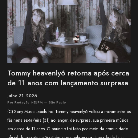
farmacêutica e construiu sua carreira como guitarrista, participando
como musicista de apoio em projetos da franquia BanG Dream! ,
série multimídia que reúne anime, jogos e bandas, além de atuar na
1MYB , banda oficial da franquia Kantai Collection (KanCo...
Tommy heavenly6 retorna após cerca
de 11 anos com lançamento surpresa
julho 31, 2026
Por Redação NDJPM — São Paulo
(C) Sony Music Labels Inc. Tommy heavenly6 voltou a movimentar os
fãs nesta sexta-feira (31) ao lançar, de surpresa, sua primeira música
em cerca de 11 anos. O anúncio foi feito por meio da comunidade
oficial do projeto no YouTube, que confirmou a chegada da faixa às