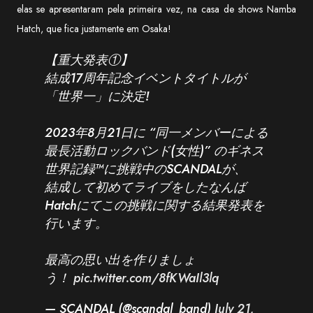
elas se apresentaram pela primeira vez, na casa de shows Namba
Hatch, que fica justamente em Osaka!
【重大発表①】
結成17周年記念イベントタイトルが
「世界一」に決定!
2023年8月21日に “同一メンバーによる
最長活動ロックバンド(女性)” のギネス
世界記録™️に挑戦中のSCANDALが、
結成して初めてライブをしたなんば
Hatchにてこの挑戦に関する結果発表を
行います。
最高の思い出を作りましょ
う！
pic.twitter.com/8fKWaIl3lq
— SCANDAL (@scandal_band)
July 21,