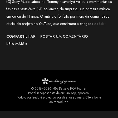
(C) Sony Music Labels Inc. Tommy heavenly6 voltou a movimentar os
fãs nesta sexta-feira (31) ao lançar, de surpresa, sua primeira música
em cerca de 11 anos. O anúncio foi feito por meio da comunidade
oficial do projeto no YouTube, que confirmou a chegada da faixa às
plataformas digitais e classificou o lançamento como uma surpresa
COMPARTILHAR
POSTAR UM COMENTÁRIO
para quem aguardava novidades da artista há mais de uma década.
LEIA MAIS »
Segundo o comunicado, a música é uma versão de Halloween de
"LIVING DEAD DINER GIRLS" , lançada originalmente em 2015. A
publicação destaca que a nova versão mantém a identidade
característica de Tommy heavenly6, combinando elementos de
Halloween, estética gótica, rock e cultura pop, marcas registradas
do projeto solo de Tomoko Kawase. A novidade rapidamente
© 2013–2026 Não Deixe o JPOP Morrer
repercutiu entre os fãs. Nos comentários do YouTube, muitos
Portal independente de cultura pop japonesa.
comemoraram a chegada da faixa aos serviços de streaming e
Todo o conteúdo é protegido por direitos autorais. Cite a fonte
ao reproduzir.
pediram que outras músicas relacionadas ao projeto também sejam
disponibilizadas oficialmente. Também não f...