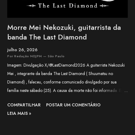
Morre Mei Nekozuki, guitarrista da
banda The Last Diamond
julho 26, 2026
Por Redação NDJPM — São Paulo
Imagem: Divulgação X/@LastDiamond2026 A guitarrista Nekozuki
Mei , integrante da banda The Last Diamond ( Shuumatsu no
Diamond) , faleceu, conforme comunicado divulgado por sua
família neste sábado (25). A causa da morte não foi informada. Em
nota, a família agradeceu o apoio recebido pela artista ao longo de
COMPARTILHAR
POSTAR UM COMENTÁRIO
sua trajetória e lamentou a forma repentina como a notícia foi
LEIA MAIS »
comunicada. O funeral será realizado apenas com a presença de
familiares próximos. "Agradecemos, do fundo do coração, a todos
que apoiaram Nekozuki Mei ao longo de sua trajetória." —