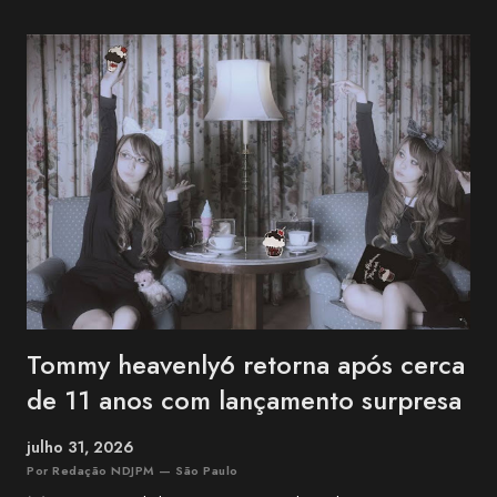
comunicado da família. The Next-Generation Girls Band Shining
Across the World. pic.twitter.com/3VWEpd2juI — 終末のダイヤモ
ンド (@LastDiamond2026) July 6, 2026 Nekozuki Mei era ex-
farmacêutica e construiu sua carreira como guitarrista, participando
como musicista de apoio em projetos da franquia BanG Dream! ,
série multimídia que reúne anime, jogos e bandas, além de atuar na
1MYB , banda oficial da franquia Kantai Collection (KanCo...
Tommy heavenly6 retorna após cerca
de 11 anos com lançamento surpresa
julho 31, 2026
Por Redação NDJPM — São Paulo