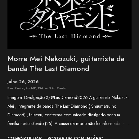
"Nada Sousou", "Koishikute", "Egao no Manma" e "Umi no Koe" ,
canções que atravessaram ge...
Morre Mei Nekozuki, guitarrista da
banda The Last Diamond
julho 26, 2026
Por Redação NDJPM — São Paulo
Imagem: Divulgação X/@LastDiamond2026 A guitarrista Nekozuki
Mei , integrante da banda The Last Diamond ( Shuumatsu no
Diamond) , faleceu, conforme comunicado divulgado por sua
família neste sábado (25). A causa da morte não foi informada. Em
nota, a família agradeceu o apoio recebido pela artista ao longo de
COMPARTILHAR
POSTAR UM COMENTÁRIO