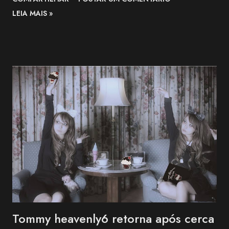
sua trajetória e lamentou a forma repentina como a notícia foi
LEIA MAIS »
comunicada. O funeral será realizado apenas com a presença de
familiares próximos. "Agradecemos, do fundo do coração, a todos
que apoiaram Nekozuki Mei ao longo de sua trajetória." —
comunicado da família. The Next-Generation Girls Band Shining
Across the World. pic.twitter.com/3VWEpd2juI — 終末のダイヤモ
ンド (@LastDiamond2026) July 6, 2026 Nekozuki Mei era ex-
farmacêutica e construiu sua carreira como guitarrista, participando
como musicista de apoio em projetos da franquia BanG Dream! ,
série multimídia que reúne anime, jogos e bandas, além de atuar na
1MYB , banda oficial da franquia Kantai Collection (KanCo...
Tommy heavenly6 retorna após cerca