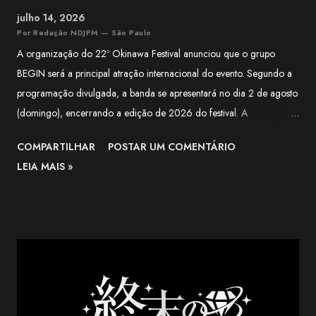
julho 14, 2026
Por Redação NDJPM — São Paulo
A organização do 22º Okinawa Festival anunciou que o grupo
BEGIN será a principal atração internacional do evento. Segundo a
programação divulgada, a banda se apresentará no dia 2 de agosto
(domingo), encerrando a edição de 2026 do festival. A
apresentação integra a programação especial preparada para
COMPARTILHAR
POSTAR UM COMENTÁRIO
celebrar os 100 anos da Associação Okinawa Kenjin do Brasil
LEIA MAIS »
(AOKB) , fundada em 22 de agosto de 1926 . Além do centenário
da AOKB, a edição deste ano também marca os 70 anos da
Associação Okinawa de Vila Carrão (AOVC). Formado em 1988
na cidade de Ishigaki, na província de Okinawa, o BEGIN é um dos
grupos mais conhecidos da música okinawana contemporânea. O
trio conquistou reconhecimento nacional no Japão ao combinar
influências da música tradicional de Okinawa com folk, blues e pop.
Entre os maiores sucessos do BEGIN estão "Shimanchu nu Takara",