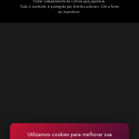
Portal independente de cultura pop japonesa.
comemoraram a chegada da faixa aos serviços de streaming e
Todo o conteúdo é protegido por direitos autorais. Cite a fonte
ao reproduzir.
pediram que outras músicas relacionadas ao projeto também sejam
disponibilizadas oficialmente. Também não f...
Utilizamos cookies para melhorar sua