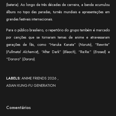
(bateria). Ao longo de três décadas de carreira, a banda acumulou
álbuns no topo das paradas, turnês mundiais e apresentações em
grandes festivais internacionais.
Para o público brasileiro, o repertório do grupo também é marcado
por canções que se tornaram temas de anime e atravessaram
gerações de fãs, como “Haruka Kanata” (
Naruto
), “Rewrite”
(
Fullmetal Alchemist
), “After Dark” (
Bleach
), “Re:Re:” (
Erased
) e
“Dororo” (
Dororo
).
LABELS:
ANIME FRIENDS 2026
ASIAN KUNG-FU GENERATION
Comentários