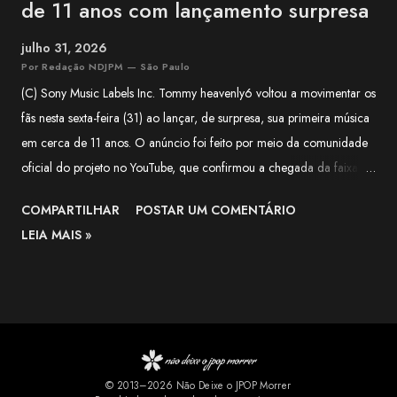
de 11 anos com lançamento surpresa
julho 31, 2026
Por Redação NDJPM — São Paulo
(C) Sony Music Labels Inc. Tommy heavenly6 voltou a movimentar os
fãs nesta sexta-feira (31) ao lançar, de surpresa, sua primeira música
em cerca de 11 anos. O anúncio foi feito por meio da comunidade
oficial do projeto no YouTube, que confirmou a chegada da faixa às
plataformas digitais e classificou o lançamento como uma surpresa
COMPARTILHAR
POSTAR UM COMENTÁRIO
para quem aguardava novidades da artista há mais de uma década.
LEIA MAIS »
Segundo o comunicado, a música é uma versão de Halloween de
"LIVING DEAD DINER GIRLS" , lançada originalmente em 2015. A
publicação destaca que a nova versão mantém a identidade
característica de Tommy heavenly6, combinando elementos de
Halloween, estética gótica, rock e cultura pop, marcas registradas
do projeto solo de Tomoko Kawase. A novidade rapidamente
© 2013–2026 Não Deixe o JPOP Morrer
repercutiu entre os fãs. Nos comentários do YouTube, muitos