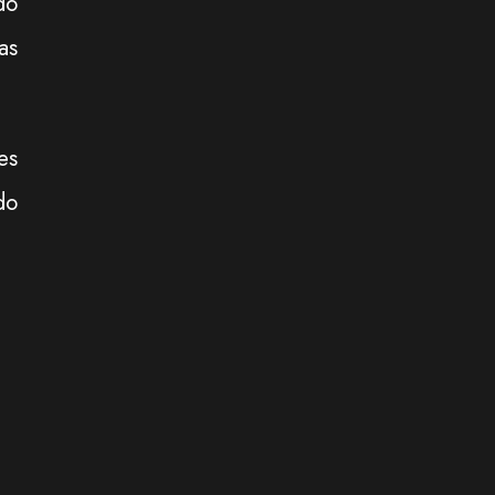
do
as
es
do