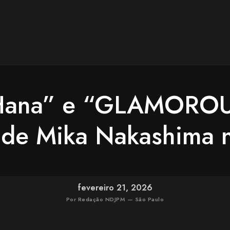
 Hana” e “GLAMOROU
 de Mika Nakashima n
fevereiro 21, 2026
Por Redação NDJPM — São Paulo