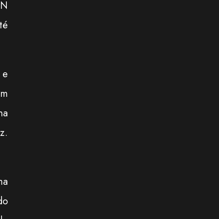
ON
té
 e
em
na
z.
ma
do