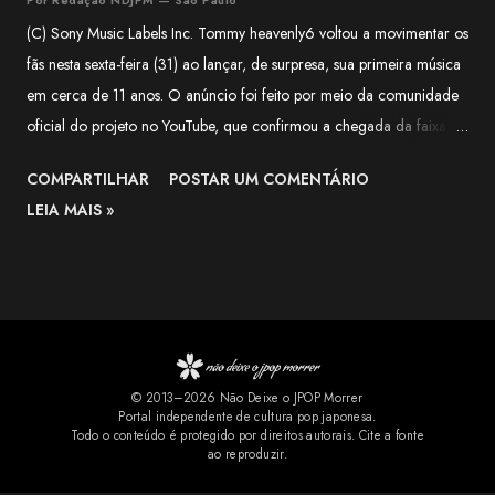
(C) Sony Music Labels Inc. Tommy heavenly6 voltou a movimentar os
fãs nesta sexta-feira (31) ao lançar, de surpresa, sua primeira música
em cerca de 11 anos. O anúncio foi feito por meio da comunidade
oficial do projeto no YouTube, que confirmou a chegada da faixa às
plataformas digitais e classificou o lançamento como uma surpresa
COMPARTILHAR
POSTAR UM COMENTÁRIO
para quem aguardava novidades da artista há mais de uma década.
LEIA MAIS »
Segundo o comunicado, a música é uma versão de Halloween de
"LIVING DEAD DINER GIRLS" , lançada originalmente em 2015. A
publicação destaca que a nova versão mantém a identidade
característica de Tommy heavenly6, combinando elementos de
Halloween, estética gótica, rock e cultura pop, marcas registradas
do projeto solo de Tomoko Kawase. A novidade rapidamente
© 2013–2026 Não Deixe o JPOP Morrer
repercutiu entre os fãs. Nos comentários do YouTube, muitos
Portal independente de cultura pop japonesa.
comemoraram a chegada da faixa aos serviços de streaming e
Todo o conteúdo é protegido por direitos autorais. Cite a fonte
ao reproduzir.
pediram que outras músicas relacionadas ao projeto também sejam