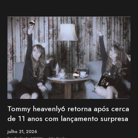
que apoiaram Nekozuki Mei ao longo de sua trajetória." —
comunicado da família. The Next-Generation Girls Band Shining
Across the World. pic.twitter.com/3VWEpd2juI — 終末のダイヤモ
ンド (@LastDiamond2026) July 6, 2026 Nekozuki Mei era ex-
farmacêutica e construiu sua carreira como guitarrista, participando
como musicista de apoio em projetos da franquia BanG Dream! ,
série multimídia que reúne anime, jogos e bandas, além de atuar na
1MYB , banda oficial da franquia Kantai Collection (KanCo...
Tommy heavenly6 retorna após cerca
de 11 anos com lançamento surpresa
julho 31, 2026
Por Redação NDJPM — São Paulo