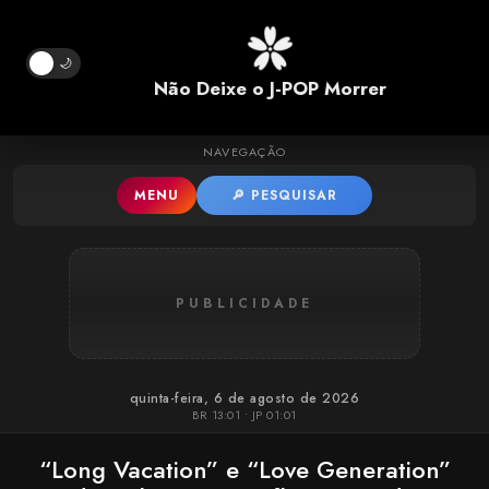
Pular para o conteúdo principal
🌙
Não Deixe o J-POP Morrer
NAVEGAÇÃO
MENU
🔎 PESQUISAR
PUBLICIDADE
quinta-feira, 6 de agosto de 2026
BR 13:01 • JP 01:01
“Long Vacation” e “Love Generation”