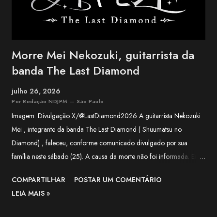
Morre Mei Nekozuki, guitarrista da
banda The Last Diamond
julho 26, 2026
Por Redação NDJPM — São Paulo
Imagem: Divulgação X/@LastDiamond2026 A guitarrista Nekozuki
Mei , integrante da banda The Last Diamond ( Shuumatsu no
Diamond) , faleceu, conforme comunicado divulgado por sua
família neste sábado (25). A causa da morte não foi informada. Em
nota, a família agradeceu o apoio recebido pela artista ao longo de
COMPARTILHAR
POSTAR UM COMENTÁRIO
sua trajetória e lamentou a forma repentina como a notícia foi
LEIA MAIS »
comunicada. O funeral será realizado apenas com a presença de
familiares próximos. "Agradecemos, do fundo do coração, a todos