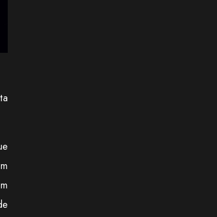
ta
ue
Em
um
de