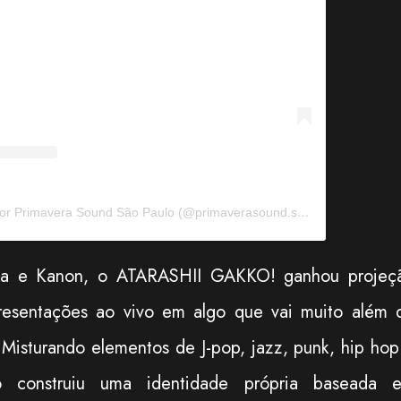
Um post compartilhado por Primavera Sound São Paulo (@primaverasound.saopaulo)
uka e Kanon, o ATARASHII GAKKO! ganhou projeç
apresentações ao vivo em algo que vai muito além 
. Misturando elementos de J-pop, jazz, punk, hip hop
po construiu uma identidade própria baseada 