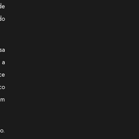
de
do
sa
 a
ce
co
em
o.