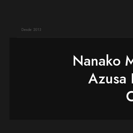
Desde 2013
Nanako Ma
Azusa 
O