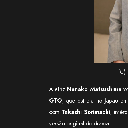
(C) 
A atriz
Nanako Matsushima
vo
GTO
, que estreia no Japão em
com
Takashi Sorimachi
, intér
versão original do drama.