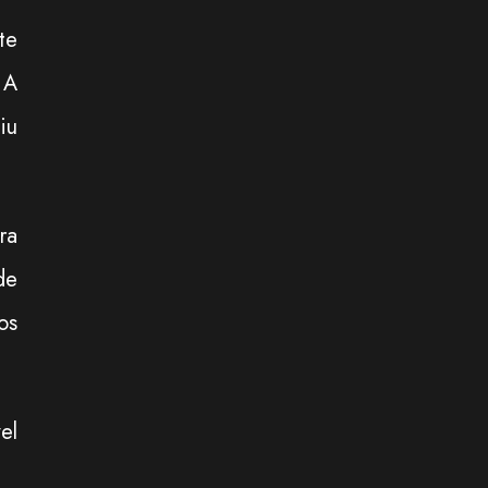
te
 A
iu
ra
de
os
el