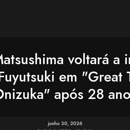
tsushima voltará a i
Fuyutsuki em "Great 
nizuka" após 28 an
junho 30, 2026