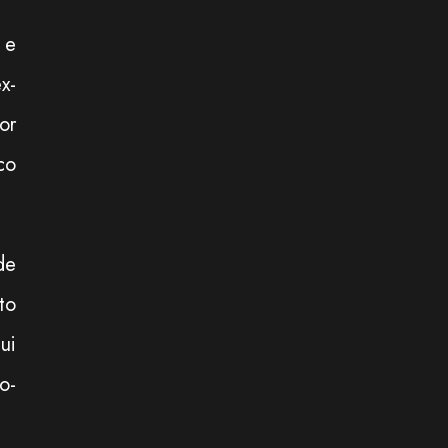
 e
x-
or
co
de
to
ui
o-