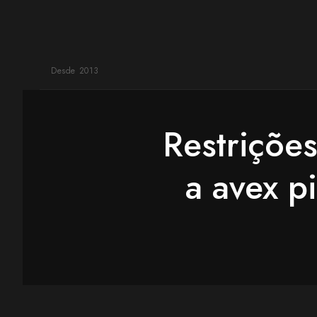
Desde 2013
Restriçõe
a avex p