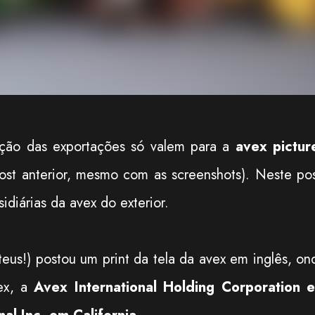
ição das exportações só valem para a
avex pictur
ost anterior, mesmo com as screenshots). Neste pos
idiárias da avex do exterior.
eus!) postou um print da tela da avex em inglês, on
vex, a
Avex International Holding Corporation 