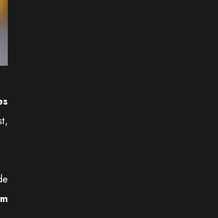
es
t,
de
em