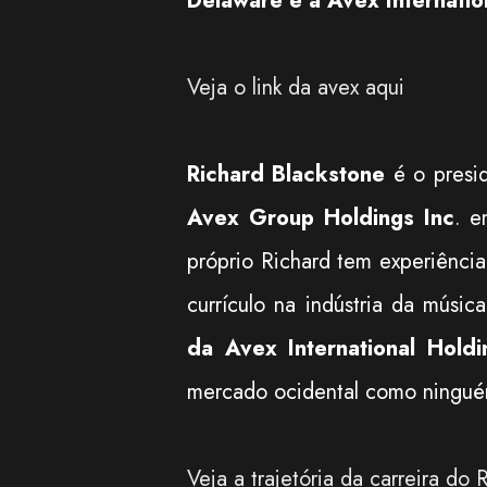
Delaware e a Avex Internation
Veja o link da avex aqui
Richard Blackstone
é o presid
Avex Group Holdings Inc
. e
próprio Richard tem experiênci
currículo na indústria da músic
da Avex International Holdi
mercado ocidental como ningu
Veja a trajetória da carreira do 