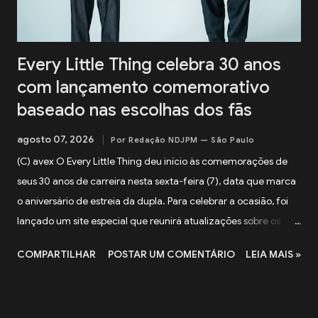
bandas, além de atuar na 1MYB , banda oficial da franquia
Kantai Collection (KanCo...
Every Little Thing celebra 30 anos
com lançamento comemorativo
baseado nas escolhas dos fãs
agosto 07, 2026
Por Redação NDJPM — São Paulo
(C) avex O Every Little Thing deu início às comemorações de
seus 30 anos de carreira nesta sexta-feira (7), data que marca
o aniversário de estreia da dupla. Para celebrar a ocasião, foi
lançado um site especial que reunirá atualizações sobre os
projetos preparados para o aniversário, além de mensagens
COMPARTILHAR
POSTAR UM COMENTÁRIO
LEIA MAIS »
dos integrantes Kaori Mochida e Ichiro Ito. Junto com a página,
também começou a campanha "My ELT Memories" , que
convida os fãs a escolherem a música mais marcante da