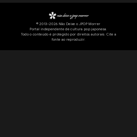
trajetória do grupo e compartilharem a história por trás dessa
escolha. A iniciativa vai além de uma simples ação
comemorativa. As músicas mais lembradas pelos participantes
© 2013–2026 Não Deixe o JPOP Morrer
servirão de base para a seleção das faixas de um futuro
Portal independente de cultura pop japonesa.
Todo o conteúdo é protegido por direitos autorais. Cite a
lançamento especial em comemoração aos 30 anos do Every
fonte ao reproduzir.
Little Thing. Além disso, 30 participantes serão sorteados para
receber brindes comemorativos, enquanto alguns dos relatos
enviados poderão ser publicados no site oficial e nas redes
sociais da dupla. Nas mensagens publicadas ...