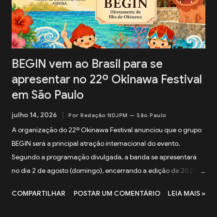
BEGIN vem ao Brasil para se
apresentar no 22º Okinawa Festival
em São Paulo
julho 14, 2026
Por Redação NDJPM — São Paulo
A organização do 22º Okinawa Festival anunciou que o grupo
BEGIN será a principal atração internacional do evento.
Segundo a programação divulgada, a banda se apresentará
no dia 2 de agosto (domingo), encerrando a edição de 2026
do festival. A apresentação integra a programação especial
COMPARTILHAR
POSTAR UM COMENTÁRIO
LEIA MAIS »
preparada para celebrar os 100 anos da Associação Okinawa
Kenjin do Brasil (AOKB) , fundada em 22 de agosto de 1926 .