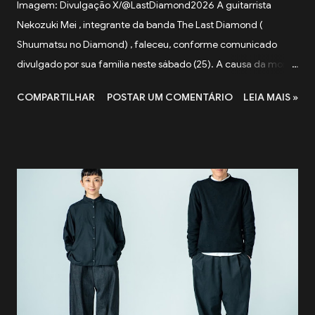
Imagem: Divulgação X/@LastDiamond2026 A guitarrista
Nekozuki Mei , integrante da banda The Last Diamond (
Shuumatsu no Diamond) , faleceu, conforme comunicado
divulgado por sua família neste sábado (25). A causa da morte
não foi informada. Em nota, a família agradeceu o apoio
COMPARTILHAR
POSTAR UM COMENTÁRIO
LEIA MAIS »
recebido pela artista ao longo de sua trajetória e lamentou a
forma repentina como a notícia foi comunicada. O funeral
será realizado apenas com a presença de familiares próximos.
"Agradecemos, do fundo do coração, a todos que apoiaram
Nekozuki Mei ao longo de sua trajetória." — comunicado da
família. The Next-Generation Girls Band Shining Across the
World. pic.twitter.com/3VWEpd2juI — 終末のダイヤモンド
(@LastDiamond2026) July 6, 2026 Nekozuki Mei era ex-
farmacêutica e construiu sua carreira como guitarrista,
participando como musicista de apoio em projetos da franquia
BanG Dream! , série multimídia que reúne anime, jogos e