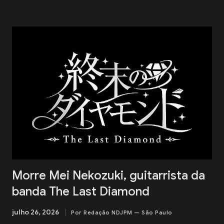
Além do centenário da AOKB, a edição deste ano também
marca os 70 anos da Associação Okinawa de Vila Carrão
(AOVC). Formado em 1988 na cidade de Ishigaki, na província
de Okinawa, o BEGIN é um dos grupos mais conhecidos da
música okinawana contemporânea. O trio conquistou
reconhecimento nacional no Japão ao combinar influências da
música tradicional de Okinawa com folk, blues e pop. Entre os
maiores sucessos do BEGIN estão "Shimanchu nu Takara",
"Nada Sousou", "Koishikute", "Egao no Manma" e "Umi no Koe" ,
canções que atravessaram ge...
Morre Mei Nekozuki, guitarrista da
banda The Last Diamond
julho 26, 2026
Por Redação NDJPM — São Paulo