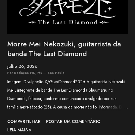
canções que atravessaram ge...
Morre Mei Nekozuki, guitarrista da
banda The Last Diamond
julho 26, 2026
Por Redação NDJPM — São Paulo
Imagem: Divulgação X/@LastDiamond2026 A guitarrista Nekozuki
Mei , integrante da banda The Last Diamond ( Shuumatsu no
Diamond) , faleceu, conforme comunicado divulgado por sua
família neste sábado (25). A causa da morte não foi informada. Em
nota, a família agradeceu o apoio recebido pela artista ao longo de
COMPARTILHAR
POSTAR UM COMENTÁRIO
sua trajetória e lamentou a forma repentina como a notícia foi
LEIA MAIS »
comunicada. O funeral será realizado apenas com a presença de