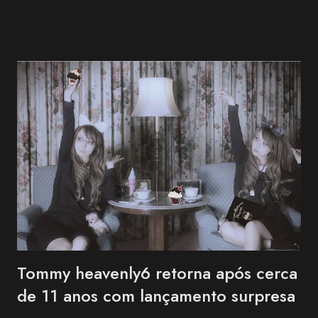
familiares próximos. "Agradecemos, do fundo do coração, a todos
que apoiaram Nekozuki Mei ao longo de sua trajetória." —
comunicado da família. The Next-Generation Girls Band Shining
Across the World. pic.twitter.com/3VWEpd2juI — 終末のダイヤモ
ンド (@LastDiamond2026) July 6, 2026 Nekozuki Mei era ex-
farmacêutica e construiu sua carreira como guitarrista, participando
como musicista de apoio em projetos da franquia BanG Dream! ,
série multimídia que reúne anime, jogos e bandas, além de atuar na
1MYB , banda oficial da franquia Kantai Collection (KanCo...
Tommy heavenly6 retorna após cerca
de 11 anos com lançamento surpresa