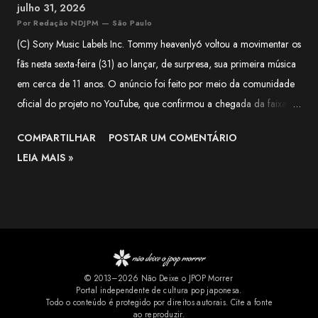
julho 31, 2026
Por Redação NDJPM — São Paulo
(C) Sony Music Labels Inc. Tommy heavenly6 voltou a movimentar os
fãs nesta sexta-feira (31) ao lançar, de surpresa, sua primeira música
em cerca de 11 anos. O anúncio foi feito por meio da comunidade
oficial do projeto no YouTube, que confirmou a chegada da faixa às
plataformas digitais e classificou o lançamento como uma surpresa
COMPARTILHAR
POSTAR UM COMENTÁRIO
para quem aguardava novidades da artista há mais de uma década.
LEIA MAIS »
Segundo o comunicado, a música é uma versão de Halloween de
"LIVING DEAD DINER GIRLS" , lançada originalmente em 2015. A
publicação destaca que a nova versão mantém a identidade
característica de Tommy heavenly6, combinando elementos de
Halloween, estética gótica, rock e cultura pop, marcas registradas
do projeto solo de Tomoko Kawase. A novidade rapidamente
© 2013–2026 Não Deixe o JPOP Morrer
repercutiu entre os fãs. Nos comentários do YouTube, muitos
Portal independente de cultura pop japonesa.
comemoraram a chegada da faixa aos serviços de streaming e
Todo o conteúdo é protegido por direitos autorais. Cite a fonte
ao reproduzir.