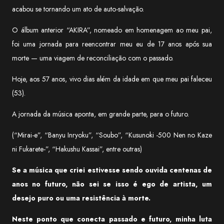
acabou se tornando um ato de auto-salvação.
O álbum anterior “AKIRA”, nomeado em homenagem ao meu pai,
foi uma jornada para reencontrar meu eu de 17 anos após sua
morte — uma viagem de reconciliação com o passado.
Hoje, aos 57 anos, vivo dias além da idade em que meu pai faleceu
(53).
A jornada da música aponta, em grande parte, para o futuro.
(“Mirai-e”, “Banyu Inryoku”, “Soubo”, “Kusunoki -500 Nen no Kaze
ni Fukarete-”, “Hakushu Kassai”, entre outras)
Se a música que criei estivesse sendo ouvida centenas de
anos no futuro, não sei se isso é ego de artista, um
desejo puro ou uma resistência à morte.
Neste ponto que conecta passado e futuro, minha luta