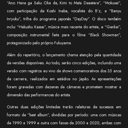
“Ano Hana ga Saku Oka de, Kimi to Mata Deaetara”, “Mokusei”,
com participação de Koshi Inaba, vocalista do B’z, e “Banyu
Inryoku”, trilha do programa japonês “DayDay”. O disco também
inclui “Hakushu Kassai”, música mais recente do artista, e “Genkai”,
composição instrumental feita para o filme “Black Showman”,
protagonizado pelo próprio Fukuyama.
Além do repertório, o lançamento chama atenção pela quantidade
de versões disponíveis. Ao todo, serão cinco edições, incluindo uma
versão com registros ao vivo de shows comemorativos dos 35 anos
de carreira, realizados em estádios no Japão. As apresentações
foram gravadas com dezenas de câmeras e prometem mostrar a
dimensão das performances do artista.
Outras duas edições limitadas trarão releituras de sucessos em
formato de “best album”, divididas por período: uma com músicas
de 1990 a 1999 e outra com faixas de 2000 a 2020, ambas com