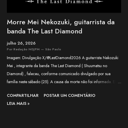
Morre Mei Nekozuki, guitarrista da
banda The Last Diamond
julho 26, 2026
Por Redação NDJPM — São Paulo
Imagem: Divulgação X/@LastDiamond2026 A guitarrista Nekozuki
Mei , integrante da banda The Last Diamond ( Shuumatsu no
Diamond) , faleceu, conforme comunicado divulgado por sua
família neste sábado (25). A causa da morte não foi informada. Em
nota, a família agradeceu o apoio recebido pela artista ao longo de
COMPARTILHAR
POSTAR UM COMENTÁRIO
sua trajetória e lamentou a forma repentina como a notícia foi
LEIA MAIS »
comunicada. O funeral será realizado apenas com a presença de
familiares próximos. "Agradecemos, do fundo do coração, a todos
que apoiaram Nekozuki Mei ao longo de sua trajetória." —