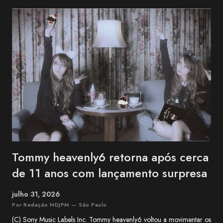
comunicado da família. The Next-Generation Girls Band Shining
Across the World. pic.twitter.com/3VWEpd2juI — 終末のダイヤモ
ンド (@LastDiamond2026) July 6, 2026 Nekozuki Mei era ex-
farmacêutica e construiu sua carreira como guitarrista, participando
como musicista de apoio em projetos da franquia BanG Dream! ,
série multimídia que reúne anime, jogos e bandas, além de atuar na
1MYB , banda oficial da franquia Kantai Collection (KanCo...
Tommy heavenly6 retorna após cerca
de 11 anos com lançamento surpresa
julho 31, 2026
Por Redação NDJPM — São Paulo
(C) Sony Music Labels Inc. Tommy heavenly6 voltou a movimentar os