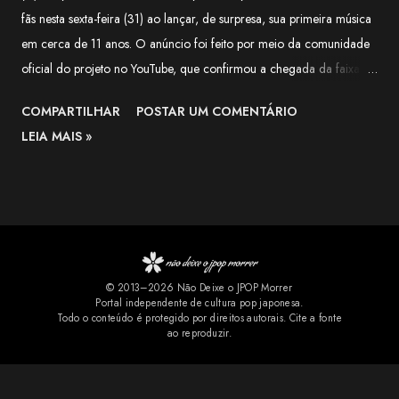
fãs nesta sexta-feira (31) ao lançar, de surpresa, sua primeira música
em cerca de 11 anos. O anúncio foi feito por meio da comunidade
oficial do projeto no YouTube, que confirmou a chegada da faixa às
plataformas digitais e classificou o lançamento como uma surpresa
COMPARTILHAR
POSTAR UM COMENTÁRIO
para quem aguardava novidades da artista há mais de uma década.
LEIA MAIS »
Segundo o comunicado, a música é uma versão de Halloween de
"LIVING DEAD DINER GIRLS" , lançada originalmente em 2015. A
publicação destaca que a nova versão mantém a identidade
característica de Tommy heavenly6, combinando elementos de
Halloween, estética gótica, rock e cultura pop, marcas registradas
do projeto solo de Tomoko Kawase. A novidade rapidamente
© 2013–2026 Não Deixe o JPOP Morrer
repercutiu entre os fãs. Nos comentários do YouTube, muitos
Portal independente de cultura pop japonesa.
comemoraram a chegada da faixa aos serviços de streaming e
Todo o conteúdo é protegido por direitos autorais. Cite a fonte
ao reproduzir.
pediram que outras músicas relacionadas ao projeto também sejam
disponibilizadas oficialmente. Também não f...